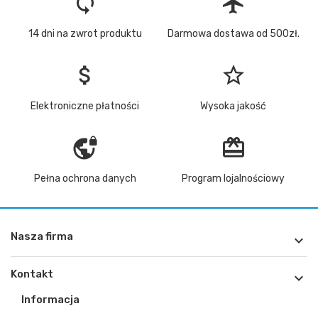
loop
flight
14 dni na zwrot produktu
Darmowa dostawa od 500zł.
attach_money
star_border
Elektroniczne płatności
Wysoka jakość
vpn_lock
redeem
Pełna ochrona danych
Program lojalnościowy
Nasza firma

Kontakt

Informacja