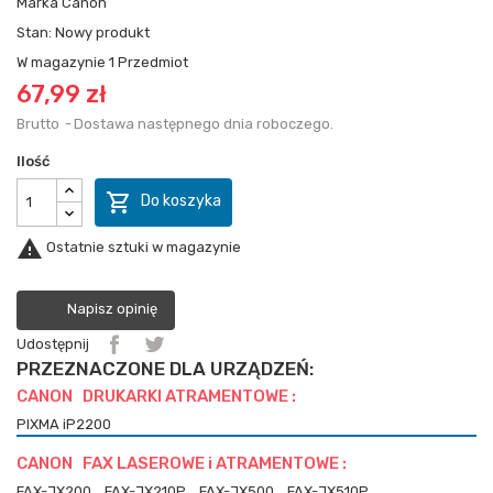
Marka
Canon
Stan:
Nowy produkt
W magazynie
1 Przedmiot
67,99 zł
Brutto
Dostawa następnego dnia roboczego.
Ilość

Do koszyka

Ostatnie sztuki w magazynie
Napisz opinię
Udostępnij
PRZEZNACZONE DLA URZĄDZEŃ:
CANON DRUKARKI ATRAMENTOWE :
PIXMA iP2200
CANON FAX LASEROWE i ATRAMENTOWE :
FAX-JX200
FAX-JX210P
FAX-JX500
FAX-JX510P