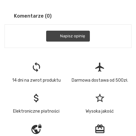
Komentarze (0)
Napisz opinię
loop
flight
14 dni na zwrot produktu
Darmowa dostawa od 500zł.
attach_money
star_border
Elektroniczne płatności
Wysoka jakość
vpn_lock
redeem