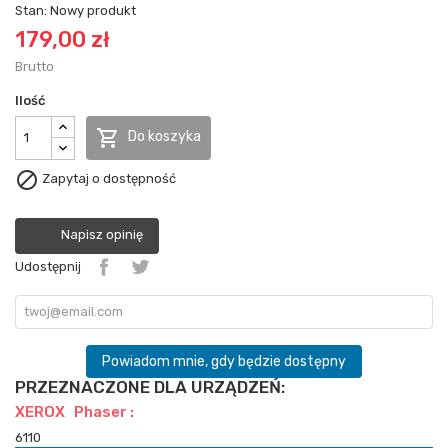
Stan:
Nowy produkt
179,00 zł
Brutto
Ilość

Do koszyka

Zapytaj o dostępność
Napisz opinię
Udostępnij
Powiadom mnie, gdy będzie dostępny
PRZEZNACZONE DLA URZĄDZEŃ:
XEROX Phaser :
6110