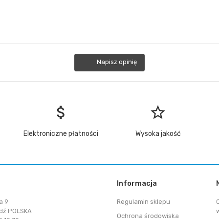
Napisz opinię
attach_money
star_border
Elektroniczne płatności
Wysoka jakość
Informacja
a 9
Regulamin sklepu
dź POLSKA
Ochrona środowiska