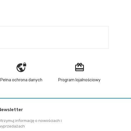
vpn_lock
redeem
Pełna ochrona danych
Program lojalnościowy
Newsletter
Otrzymuj informację o nowościach i
wyprzedażach