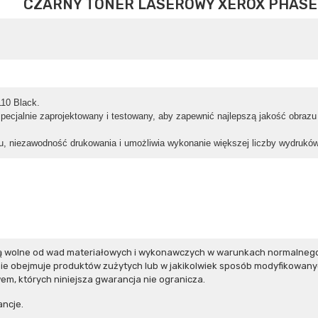
CZARNY TONER LASEROWY XEROX PHASE
110 Black.
specjalnie zaprojektowany i testowany, aby zapewnić najlepszą jakość obraz
 niezawodność drukowania i umożliwia wykonanie większej liczby wydruków
ą wolne od wad materiałowych i wykonawczych w warunkach normalnego 
e obejmuje produktów zużytych lub w jakikolwiek sposób modyfikowanyc
m, których niniejsza gwarancja nie ogranicza.
ncje.