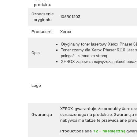
produktu
Oznaczenie
106R01203
oryginału
Producent
Xerox
Oryginalny toner laserowy Xerox Phaser 6
Toner czarny dla Xerox Phaser 6110 jest 
Opis
polegać - strona za stroną.
XEROX zapewnia najwyższą jakość obrazu,
Logo
XEROX gwarantuje, że produkty Xerox s
Gwarancja
oznaczonego na produkcie. Gwarancja ni
nabywca ma także te przewidziane prawe
Produkt posiada
12 – miesięczną
gwara