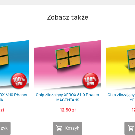
Zobacz także
ROX 6110 Phaser
Chip zliczający XEROX 6110 Phaser
Chip zliczając
1K
MAGENTA 1K
YE
zł
12,50 zł
1


szyk
Koszyk