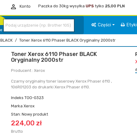

Paczka do 30kg wysyłka
UPS
tylko
25,00 PLN
Konto
Części
Etyk
ie
BLACK
Toner Xerox 6110 Phaser BLACK Oryginalny 2000str
Toner Xerox 6110 Phaser BLACK
Oryginalny 2000str
Producent : Xerox
Czarny oryginalny toner laserowy Xerox Phaser 6110 ,
106R01203 do drukarki Xerox Phaser 6110.
Indeks
TOO-0323
Marka
Xerox
Stan:
Nowy produkt
224,00 zł
Brutto