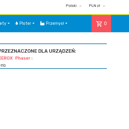


Polski
PLN zł
shopping_cart
0
iety
Ploter
Przemysł
PRZEZNACZONE DLA URZĄDZEŃ:
XEROX Phaser :
6110