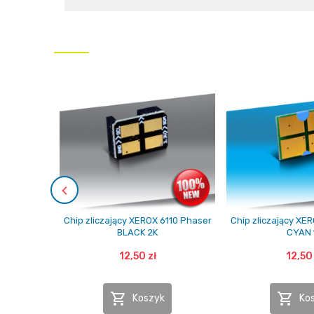
Chip zliczający XEROX 6110 Phaser
Chip zliczający XE
BLACK 2K
CYAN 
12,50 zł
12,50 


Koszyk
Ko