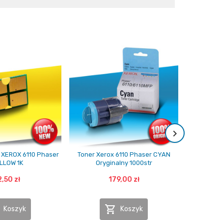
y XEROX 6110 Phaser
Toner Xerox 6110 Phaser CYAN
Toner Xer
LLOW 1K
Oryginalny 1000str
Or
2,50 zł
179,00 zł

Koszyk
Koszyk