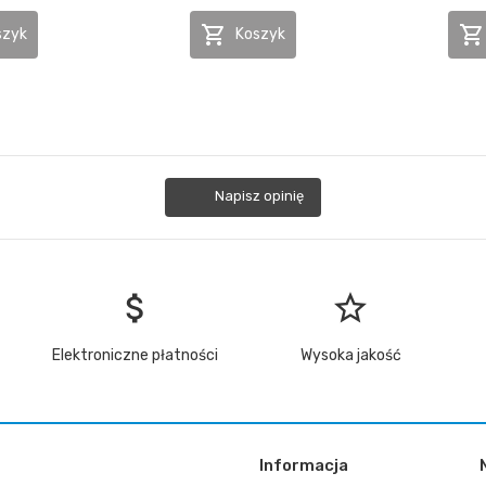


szyk
Koszyk
Napisz opinię
attach_money
star_border
Elektroniczne płatności
Wysoka jakość
Informacja