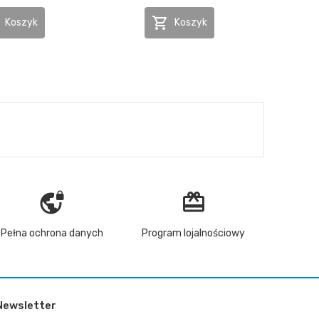

Koszyk
Koszyk
vpn_lock
redeem
Pełna ochrona danych
Program lojalnościowy
Newsletter