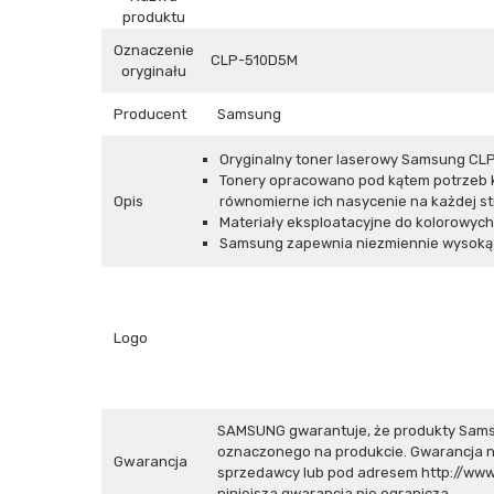
produktu
Oznaczenie
CLP-510D5M
oryginału
Producent
Samsung
Oryginalny toner laserowy Samsung CLP
Tonery opracowano pod kątem potrzeb ko
Opis
równomierne ich nasycenie na każdej st
Materiały eksploatacyjne do kolorowyc
Samsung zapewnia niezmiennie wysoką j
Logo
SAMSUNG gwarantuje, że produkty Sams
oznaczonego na produkcie. Gwarancja n
Gwarancja
sprzedawcy lub pod adresem
http://ww
niniejsza gwarancja nie ogranicza.