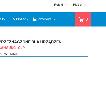


Polski
PLN zł
shopping_cart
0
iety
Ploter
Przemysł
PRZEZNACZONE DLA URZĄDZEŃ:
SAMSUNG CLP :
510/N
515/N