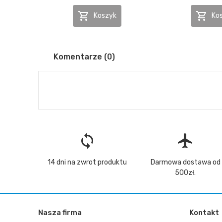


Koszyk
Ko
Komentarze (0)
loop
flight
14 dni na zwrot produktu
Darmowa dostawa od
500zł.
Nasza firma
Kontakt