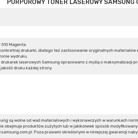
PURPUROWY TONER LASEROWY SAMSUNG C
 510 Magenta.
nkretnej drukarki, dlatego też zastosowanie oryginalnych materiałów 
ronie wydruku.
h drukarek laserowych Samsung opracowano z myślą o maksymalizacji pr
akość druku każdej strony.
ung są wolne od wad materiałowych i wykonawczych w warunkach norma
ie obejmuje produktów zużytych lub w jakikolwiek sposób modyfikowan
w.samsung.com.pl
. Poza prawami określonymi w niniejszej gwarancji nab