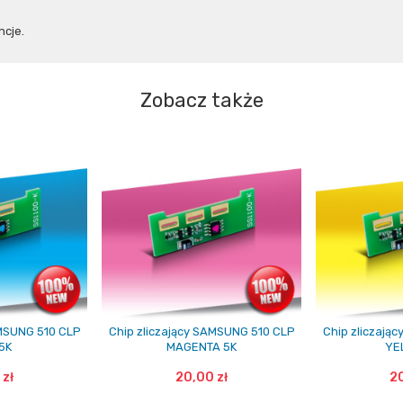
cje.
Zobacz także
AMSUNG 510 CLP
Chip zliczający SAMSUNG 510 CLP
Chip zliczają
5K
MAGENTA 5K
YE
 zł
20,00 zł
20