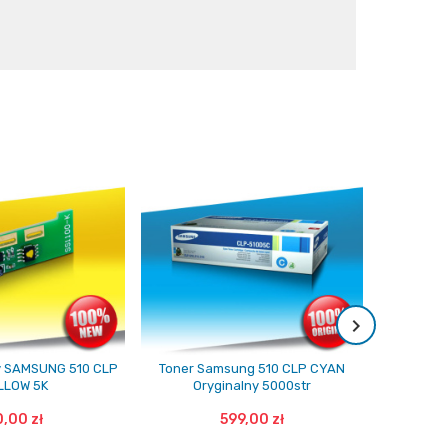
cy SAMSUNG 510 CLP
Toner Samsung 510 CLP CYAN
Toner Sa
LLOW 5K
Oryginalny 5000str
Or
,00 zł
599,00 zł