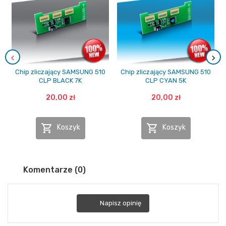
Chip zliczający SAMSUNG 510
Chip zliczający SAMSUNG 510
CLP BLACK 7K
CLP CYAN 5K
20,00 zł
20,00 zł


Koszyk
Koszyk
Komentarze (0)
Napisz opinię