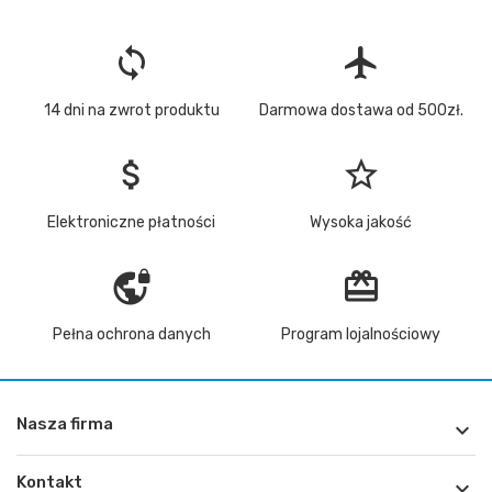
loop
flight
14 dni na zwrot produktu
Darmowa dostawa od 500zł.
attach_money
star_border
Elektroniczne płatności
Wysoka jakość
vpn_lock
redeem
Pełna ochrona danych
Program lojalnościowy
Nasza firma

Kontakt
