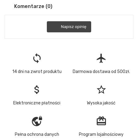
Komentarze (0)
Napisz opinię
loop
flight
14 dni na zwrot produktu
Darmowa dostawa od 500zł.
attach_money
star_border
Elektroniczne płatności
Wysoka jakość
vpn_lock
redeem
Pełna ochrona danych
Program lojalnościowy