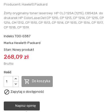
Producent: Hawlett Packard
Żółty oryginalny toner laserowy HP CLJ 125A (1215), CB542A do
drukarek HP ColorLaserJet CP 1210, CP 1213, CP 1214, CP 1215, CP
1216, CM 1312, CP 1510, CP 1513, CP 1514, CP 1515, CP 1516, CP 1517,
CP 1518, CP 1519.
Indeks
TOO-0387
Marka
Hewlett-Packard
Stan:
Nowy produkt
268,09 zł
Brutto
Ilość

Do koszyka

Zapytaj o dostępność
Napisz opinię