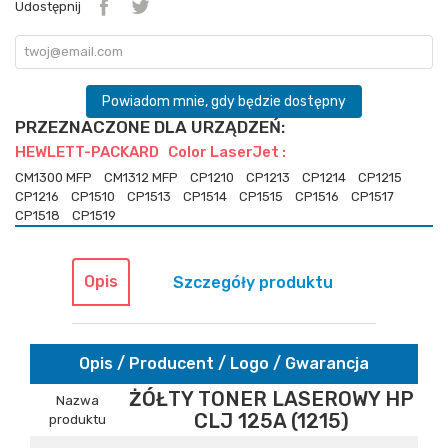
Udostępnij
Powiadom mnie, gdy będzie dostępny
PRZEZNACZONE DLA URZĄDZEŃ:
HEWLETT-PACKARD Color LaserJet :
CM1300 MFP
CM1312 MFP
CP1210
CP1213
CP1214
CP1215
CP1216
CP1510
CP1513
CP1514
CP1515
CP1516
CP1517
CP1518
CP1519
Opis
Szczegóły produktu
Opis / Producent / Logo / Gwarancja
ŻÓŁTY TONER LASEROWY HP
Nazwa
CLJ 125A (1215)
produktu