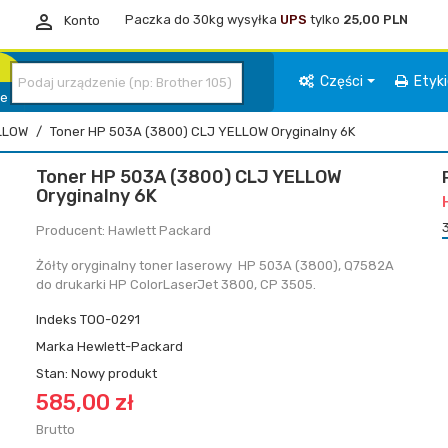

Paczka do 30kg wysyłka
UPS
tylko
25,00 PLN
Konto
Części
Etyk
ie
LLOW
Toner HP 503A (3800) CLJ YELLOW Oryginalny 6K
Toner HP 503A (3800) CLJ YELLOW
Oryginalny 6K
Producent: Hawlett Packard
Żółty oryginalny toner laserowy HP 503A (3800), Q7582A
do drukarki HP ColorLaserJet 3800, CP 3505.
Indeks
TOO-0291
Marka
Hewlett-Packard
Stan:
Nowy produkt
585,00 zł
Brutto