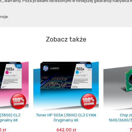
warranty. Poza prawami określonymi w niniejszej gwarancji nabywca ma
ncje.
Zobacz także
(3800) CLJ
Toner HP 503A (3800) CLJ CYAN
Chip z
inalny 6K
Oryginalny 6K
1600/2600/
 zł
642,00 zł
7