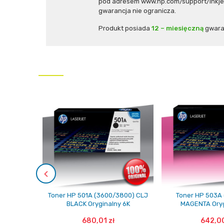
pod adresem www.hp.com/support/inkjet_
gwarancja nie ogranicza.
Produkt posiada
12 – miesięczną
gwara
Toner HP 501A (3600/3800) CLJ
Toner HP 503A 
BLACK Oryginalny 6K
MAGENTA Oryg
680,01 zł
642,00