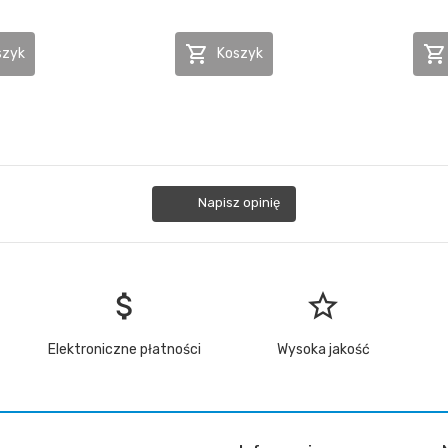


szyk
Koszyk
Napisz opinię
attach_money
star_border
Elektroniczne płatności
Wysoka jakość