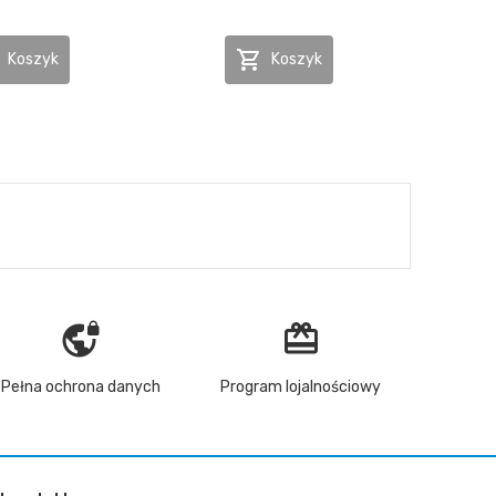

Koszyk
Koszyk
vpn_lock
redeem
Pełna ochrona danych
Program lojalnościowy