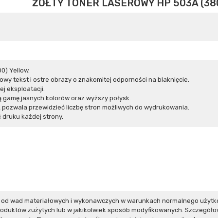
ŻÓŁTY TONER LASEROWY HP 503A (38
0) Yellow.
wy tekst i ostre obrazy o znakomitej odporności na blaknięcie.
j eksploatacji.
 gamę jasnych kolorów oraz wyższy połysk.
pozwala przewidzieć liczbę stron możliwych do wydrukowania.
druku każdej strony.
e od wad materiałowych i wykonawczych w warunkach normalnego użytk
produktów zużytych lub w jakikolwiek sposób modyfikowanych. Szczegół