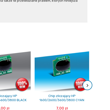
 także te przewidziane prawem, których niniejsza
liczający HP
Chip zliczający HP
Ch
3600/3800 BLACK
1600/2600/3600/3800 CYAN
1600/260
,00 zł
7,00 zł