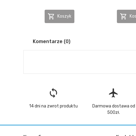


Koszyk
Ko
Komentarze (0)
loop
flight
14 dni na zwrot produktu
Darmowa dostawa od
500zł.