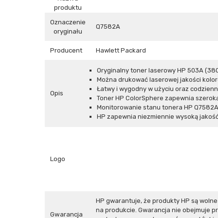
produktu
Oznaczenie
Q7582A
oryginału
Producent
Hawlett Packard
Oryginalny toner laserowy HP 503A (380
Można drukować laserowej jakości koloro
Łatwy i wygodny w użyciu oraz codzienne
Opis
Toner HP ColorSphere zapewnia szeroką
Monitorowanie stanu tonera HP Q7582A 
HP zapewnia niezmiennie wysoką jakość 
Logo
HP gwarantuje, że produkty HP są woln
na produkcie. Gwarancja nie obejmuje 
Gwarancja