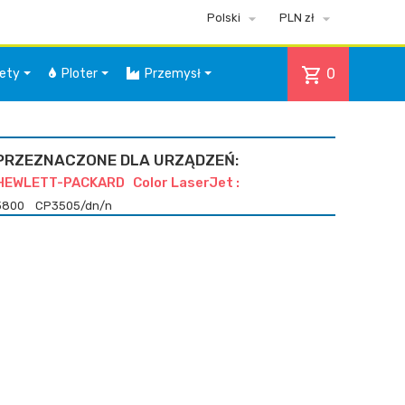


Polski
PLN zł
shopping_cart
0
iety
Ploter
Przemysł
PRZEZNACZONE DLA URZĄDZEŃ:
HEWLETT-PACKARD Color LaserJet :
3800
CP3505/dn/n