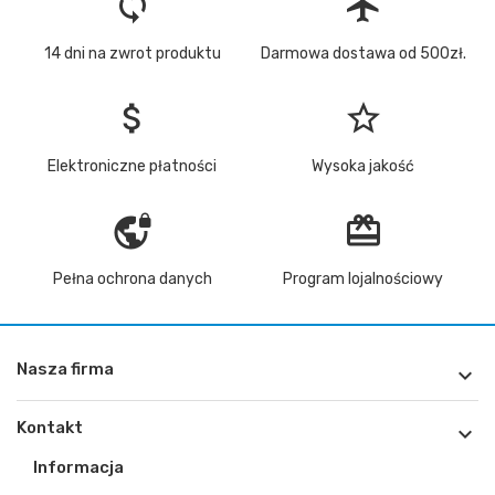
loop
flight
14 dni na zwrot produktu
Darmowa dostawa od 500zł.
attach_money
star_border
Elektroniczne płatności
Wysoka jakość
vpn_lock
redeem
Pełna ochrona danych
Program lojalnościowy
Nasza firma

Kontakt

Informacja