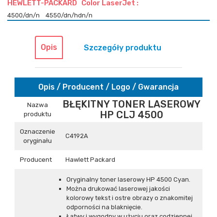
HEWLETT-PACKARD Color LaserJet :
4500/dn/n
4550/dn/hdn/n
Opis
Szczegóły produktu
Opis / Producent / Logo / Gwarancja
BŁĘKITNY TONER LASEROWY
Nazwa
HP CLJ 4500
produktu
Oznaczenie
C4192A
oryginału
Producent
Hawlett Packard
Oryginalny toner laserowy HP 4500 Cyan.
Można drukować laserowej jakości
kolorowy tekst i ostre obrazy o znakomitej
odporności na blaknięcie.
Łatwy i wygodny w użyciu oraz codziennej