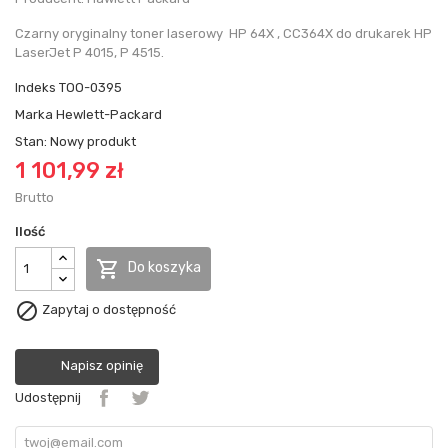
Czarny oryginalny toner laserowy HP 64X , CC364X do drukarek HP
LaserJet P 4015, P 4515.
Indeks
TOO-0395
Marka
Hewlett-Packard
Stan:
Nowy produkt
1 101,99 zł
Brutto
Ilość

Do koszyka

Zapytaj o dostępność
Napisz opinię
Udostępnij