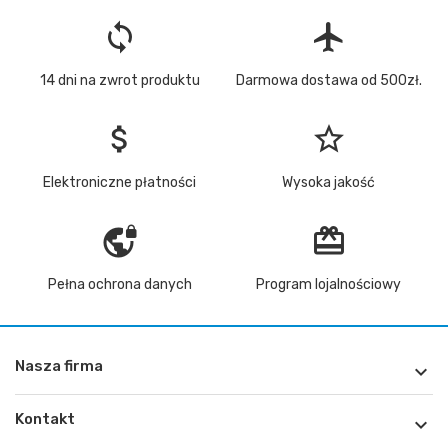
loop
flight
14 dni na zwrot produktu
Darmowa dostawa od 500zł.
attach_money
star_border
Elektroniczne płatności
Wysoka jakość
vpn_lock
redeem
Pełna ochrona danych
Program lojalnościowy
Nasza firma

Kontakt
