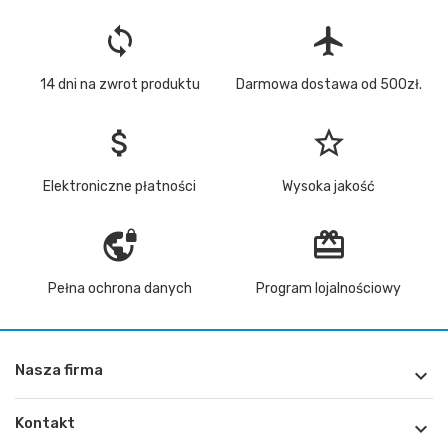
loop
flight
14 dni na zwrot produktu
Darmowa dostawa od 500zł.
attach_money
star_border
Elektroniczne płatności
Wysoka jakość
vpn_lock
redeem
Pełna ochrona danych
Program lojalnościowy
Nasza firma

Kontakt
