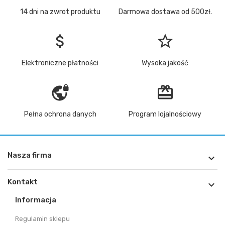
14 dni na zwrot produktu
Darmowa dostawa od 500zł.
attach_money
star_border
Elektroniczne płatności
Wysoka jakość
vpn_lock
redeem
Pełna ochrona danych
Program lojalnościowy
Nasza firma

Kontakt

Informacja
Regulamin sklepu