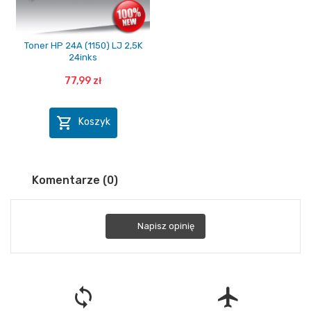
Toner HP 24A (1150) LJ 2,5K
24inks
77,99 zł

Koszyk
Komentarze (0)
Napisz opinię
loop
flight