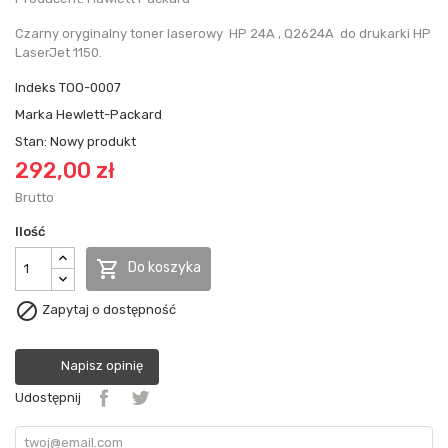
Czarny oryginalny toner laserowy HP 24A , Q2624A do drukarki HP
LaserJet 1150.
Indeks
TOO-0007
Marka
Hewlett-Packard
Stan:
Nowy produkt
292,00 zł
Brutto
Ilość

Do koszyka

Zapytaj o dostępność
Napisz opinię
Udostępnij