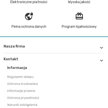
Elektroniczne płatności
Wysoka jakość
vpn_lock
redeem
Pełna ochrona danych
Program lojalnościowy
Nasza firma

Kontakt

Informacja
Regulamin sklepu
Ochrona środowiska
Informacje prawne
Ochrona prywatności
Warunki odstąpienia