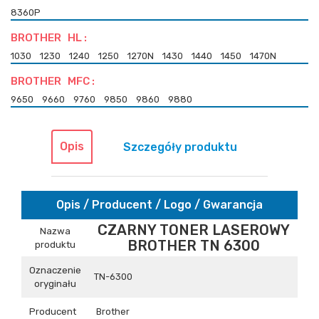
8360P
BROTHER HL :
1030
1230
1240
1250
1270N
1430
1440
1450
1470N
BROTHER MFC :
9650
9660
9760
9850
9860
9880
Opis
Szczegóły produktu
Opis / Producent / Logo / Gwarancja
CZARNY TONER LASEROWY
Nazwa
BROTHER TN 6300
produktu
Oznaczenie
TN-6300
oryginału
Producent
Brother