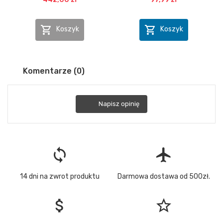


Koszyk
Koszyk
Komentarze (0)
Napisz opinię
loop
flight
14 dni na zwrot produktu
Darmowa dostawa od 500zł.
attach_money
star_border