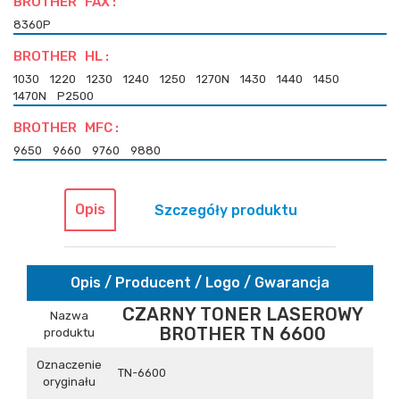
BROTHER FAX :
8360P
BROTHER HL :
1030
1220
1230
1240
1250
1270N
1430
1440
1450
1470N
P2500
BROTHER MFC :
9650
9660
9760
9880
Opis
Szczegóły produktu
Opis / Producent / Logo / Gwarancja
CZARNY TONER LASEROWY
Nazwa
BROTHER TN 6600
produktu
Oznaczenie
TN-6600
oryginału