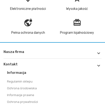
Elektroniczne płatności
Wysoka jakość
vpn_lock
redeem
Pełna ochrona danych
Program lojalnościowy
Nasza firma

Kontakt

Informacja
Regulamin sklepu
Ochrona środowiska
Informacje prawne
Ochrona prywatności