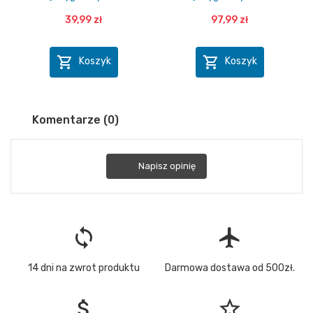
39,99 zł
97,99 zł


Koszyk
Koszyk
Komentarze (0)
Napisz opinię
loop
flight
14 dni na zwrot produktu
Darmowa dostawa od 500zł.
attach_money
star_border