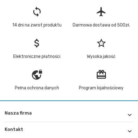
loop
flight
14 dni na zwrot produktu
Darmowa dostawa od 500zł.
attach_money
star_border
Elektroniczne płatności
Wysoka jakość
vpn_lock
redeem
Pełna ochrona danych
Program lojalnościowy
Nasza firma

Kontakt
