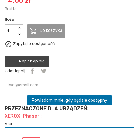
14,00 zł
Brutto
Ilość

Do koszyka

Zapytaj o dostępność
Napisz opinię
Udostępnij
Powiadom mnie, gdy będzie dostępny
PRZEZNACZONE DLA URZĄDZEŃ:
XEROX Phaser :
6100