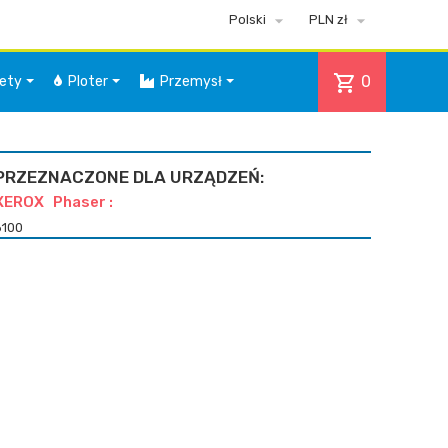


Polski
PLN zł
shopping_cart
0
iety
Ploter
Przemysł
PRZEZNACZONE DLA URZĄDZEŃ:
XEROX Phaser :
6100