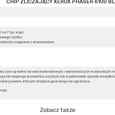
CHIP ZLICZAJĄCY XEROX PHASER 6100 BL
na 7 tys. kopii.
zowego użytku.
żliwości związane z drukowaniem.
inks.com są wolne od wad materiałowych i wykonawczych w warunkach n
ja nie obejmuje produktów zużytych lub w jakikolwiek sposób modyfiko
iane prawem, których niniejsza gwarancja nie ogranicza.
ncje.
Zobacz także