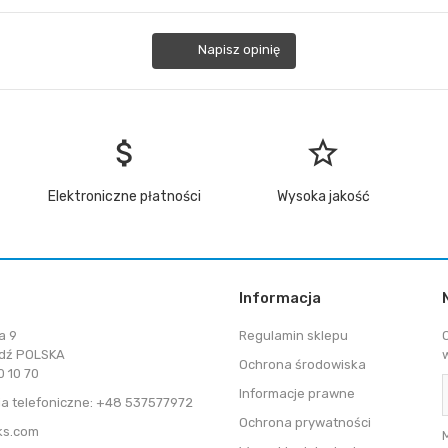
Napisz opinię
attach_money
star_border
Elektroniczne płatności
Wysoka jakość
Informacja
a 9
Regulamin sklepu
dź POLSKA
Ochrona środowiska
 10 70
Informacje prawne
a telefoniczne: +48 537577972
Ochrona prywatności
ks.com