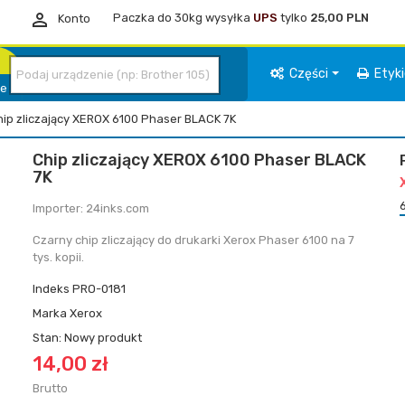

Paczka do 30kg wysyłka
UPS
tylko
25,00 PLN
Konto
Części
Etyk
ie
hip zliczający XEROX 6100 Phaser BLACK 7K
Chip zliczający XEROX 6100 Phaser BLACK
7K
Importer: 24inks.com
Czarny chip zliczający do drukarki Xerox Phaser 6100 na 7
tys. kopii.
Indeks
PRO-0181
Marka
Xerox
Stan:
Nowy produkt
14,00 zł
Brutto