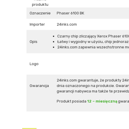
produktu
Oznaczenie
Phaser 6100 BK
Importer
24inks.com
Czarny chip zliczający Xerox Phaser 6100 
Opis
Łatwy i wygodny w użyciu, chip jednora
24inks.com zapewnia wszechstronne mo
Logo
24inks.com gwarantuje, że produkty 24
Gwarancja
dnia oznaczonego na produkcie. Gwaranc
gwarancji nabywca ma także te przewidz
Produkt posiada
12 – miesięczną
gwara