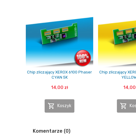
Chip zliczający XEROX 6100 Phaser
Chip zliczający XE
CYAN 5K
YELLOW
14,00 zł
14,00 


Koszyk
Ko
Komentarze (0)