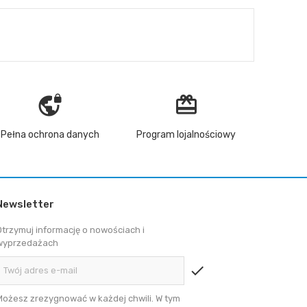
vpn_lock
redeem
Pełna ochrona danych
Program lojalnościowy
Newsletter
Otrzymuj informację o nowościach i
wyprzedażach
check
Możesz zrezygnować w każdej chwili. W tym