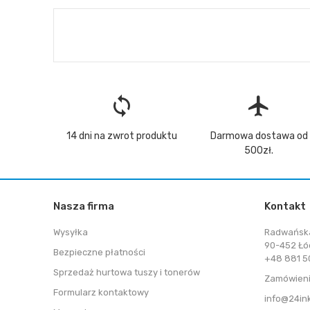
loop
flight
14 dni na zwrot produktu
Darmowa dostawa od
500zł.
Nasza firma
Kontakt
Wysyłka
Radwańsk
90-452 Łó
Bezpieczne płatności
+48 881 50
Sprzedaż hurtowa tuszy i tonerów
Zamówieni
Formularz kontaktowy
info@24in