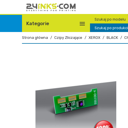
Szukaj po modelu

Kategorie
Szukaj po produkc
Strona główna
Czipy Zliczające
XEROX
BLACK
C