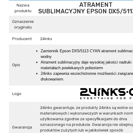
ATRAMENT
Nazwa
SUBLIMACYJNY EPSON DX5/511
produktu
Oznaczenie
oryginału
Producent
24inks
Z
amiennik
Epson DX5/5113 CYAN atrament sublimac
wodny
Atrament sublimacyjny daje wysokiej jakości nadruki
Opis
materiałach powlekanych poliesterm
24inks zapewnia wszechstronne możliwości związan
drukowaniem.
Logo
24inks gwarantuje, że produkty 24inks są wolne o
materiałowych i wykonawczych w warunkach nor
użytkowania zgodnie ze specyfikacjami do dnia
oznaczonego na produkcie. Gwarancja nie obejmu
Gwarancja
produktów zużytych lub w jakikolwiek sposób