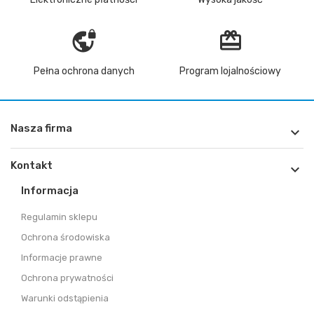
vpn_lock
redeem
Pełna ochrona danych
Program lojalnościowy
Nasza firma

Kontakt

Informacja
Regulamin sklepu
Ochrona środowiska
Informacje prawne
Ochrona prywatności
Warunki odstąpienia