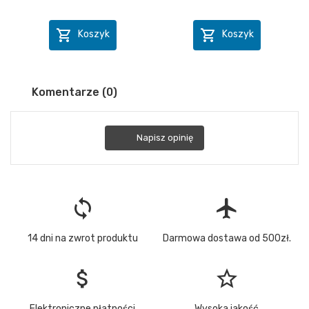


Koszyk
Koszyk
Komentarze (0)
Napisz opinię
loop
flight
14 dni na zwrot produktu
Darmowa dostawa od 500zł.
attach_money
star_border
Elektroniczne płatności
Wysoka jakość