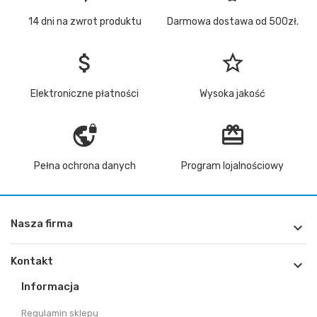
14 dni na zwrot produktu
Darmowa dostawa od 500zł.
attach_money
star_border
Elektroniczne płatności
Wysoka jakość
vpn_lock
redeem
Pełna ochrona danych
Program lojalnościowy
Nasza firma

Kontakt

Informacja
Regulamin sklepu