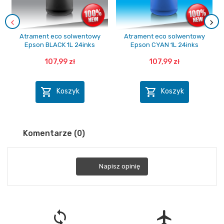
Atrament eco solwentowy
Atrament eco solwentowy
Epson BLACK 1L 24inks
Epson CYAN 1L 24inks
107,99 zł
107,99 zł


Koszyk
Koszyk
Komentarze (0)
Napisz opinię
loop
flight