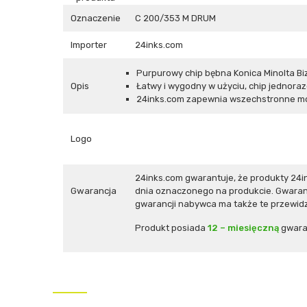
Oznaczenie
C 200/353 M DRUM
Importer
24inks.com
Purpurowy chip bębna Konica Minolta B
Opis
Łatwy i wygodny w użyciu, chip jednora
24inks.com zapewnia wszechstronne mo
Logo
24inks.com gwarantuje, że produkty 24
Gwarancja
dnia oznaczonego na produkcie. Gwaranc
gwarancji nabywca ma także te przewidz
Produkt posiada
12 – miesięczną
gwara