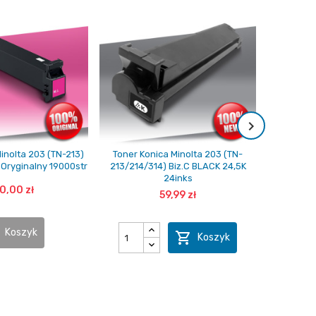
inolta 203 (TN-213)
Toner Konica Minolta 203 (TN-
Toner K
Oryginalny 19000str
213/214/314) Biz.C BLACK 24,5K
213/214/31
24inks
0,00 zł
59,99 zł
Koszyk

Koszyk