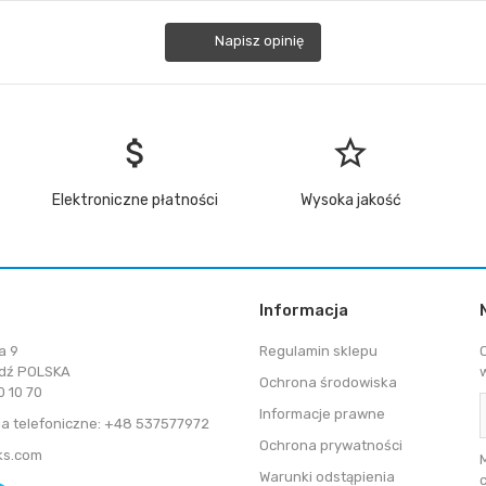
Napisz opinię
attach_money
star_border
Elektroniczne płatności
Wysoka jakość
Informacja
a 9
Regulamin sklepu
dź POLSKA
Ochrona środowiska
 10 70
Informacje prawne
a telefoniczne: +48 537577972
Ochrona prywatności
ks.com
Warunki odstąpienia