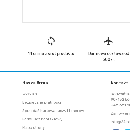
loop
flight
14 dni na zwrot produktu
Darmowa dostawa od
500zł.
Nasza firma
Kontakt
Wysyłka
Radwańsk
90-452 Łó
Bezpieczne płatności
+48 881 50
Sprzedaż hurtowa tuszy i tonerów
Zamówieni
Formularz kontaktowy
info@24in
Mapa strony