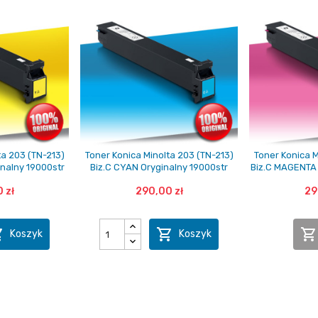
ta 203 (TN-213)
Toner Konica Minolta 203 (TN-213)
Toner Konica M
nalny 19000str
Biz.C CYAN Oryginalny 19000str
Biz.C MAGENTA 
 zł
290,00 zł
29



Koszyk
Koszyk