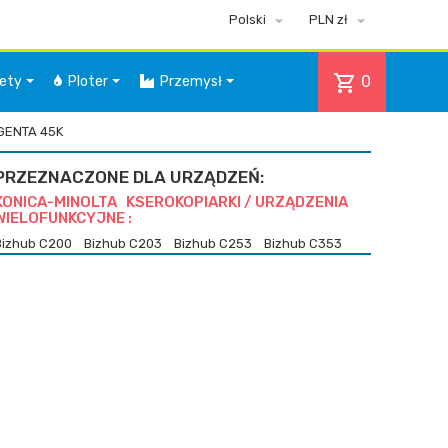


Polski
PLN zł
shopping_cart
0
iety
Ploter
Przemysł
AGENTA 45K
PRZEZNACZONE DLA URZĄDZEŃ:
KONICA-MINOLTA KSEROKOPIARKI / URZĄDZENIA
WIELOFUNKCYJNE :
Bizhub C200
Bizhub C203
Bizhub C253
Bizhub C353