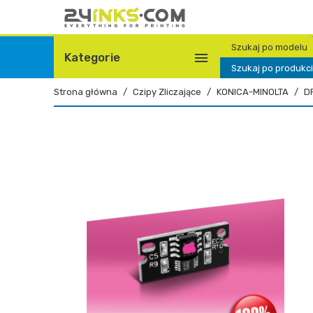
Szukaj po modelu

Kategorie
Szukaj po produkc
Strona główna
Czipy Zliczające
KONICA-MINOLTA
D