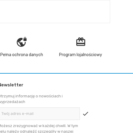
vpn_lock
redeem
Pełna ochrona danych
Program lojalnościowy
Newsletter
Otrzymuj informację o nowościach i
wyprzedażach
check
Możesz zrezygnować w każdej chwili. W tym
celu należy odnaleźć szczegóły w naszej