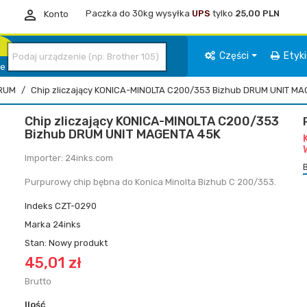

Paczka do 30kg wysyłka
UPS
tylko
25,00 PLN
Konto
Części
Etyk
ie
RUM
Chip zliczający KONICA-MINOLTA C200/353 Bizhub DRUM UNIT M
Chip zliczający KONICA-MINOLTA C200/353
Bizhub DRUM UNIT MAGENTA 45K
Importer: 24inks.com
Purpurowy chip bębna do Konica Minolta Bizhub C 200/353.
Indeks
CZT-0290
Marka
24inks
Stan:
Nowy produkt
45,01 zł
Brutto
Ilość