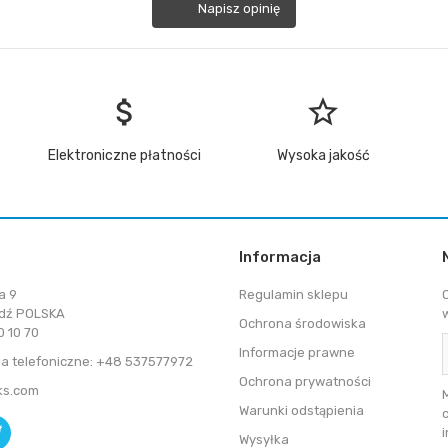
Napisz opinię
attach_money
star_border
Elektroniczne płatności
Wysoka jakość
Informacja
a 9
Regulamin sklepu
dź POLSKA
Ochrona środowiska
 10 70
Informacje prawne
a telefoniczne: +48 537577972
Ochrona prywatności
ks.com
Warunki odstąpienia
Wysyłka