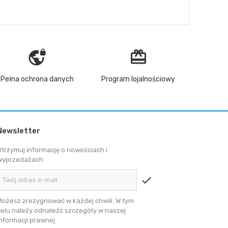
vpn_lock
redeem
Pełna ochrona danych
Program lojalnościowy
Newsletter
Otrzymuj informację o nowościach i
wyprzedażach
check
Możesz zrezygnować w każdej chwili. W tym
celu należy odnaleźć szczegóły w naszej
informacji prawnej.