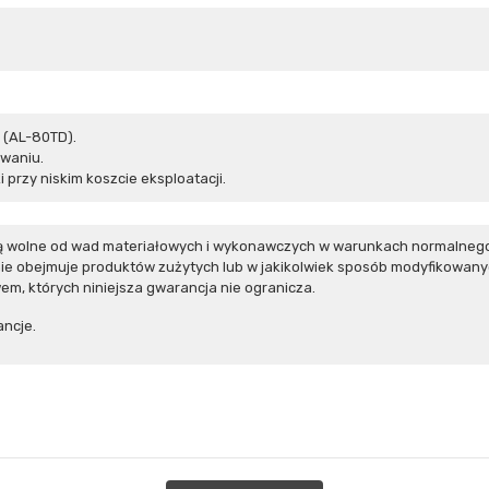
 (AL-80TD).
waniu.
 przy niskim koszcie eksploatacji.
ą wolne od wad materiałowych i wykonawczych w warunkach normalnego 
e obejmuje produktów zużytych lub w jakikolwiek sposób modyfikowanyc
m, których niniejsza gwarancja nie ogranicza.
ncje.