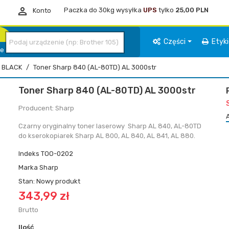

Paczka do 30kg wysyłka
UPS
tylko
25,00 PLN
Konto
Części
Etyk
ie
BLACK
Toner Sharp 840 (AL-80TD) AL 3000str
Toner Sharp 840 (AL-80TD) AL 3000str
Producent: Sharp
Czarny oryginalny toner laserowy Sharp AL 840, AL-80TD
do kserokopiarek Sharp AL 800, AL 840, AL 841, AL 880.
Indeks
TOO-0202
Marka
Sharp
Stan:
Nowy produkt
343,99 zł
Brutto
Ilość