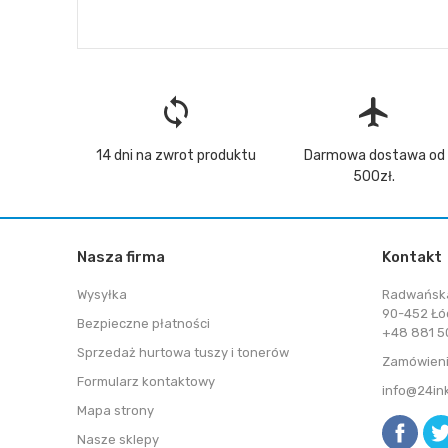
loop
flight
14 dni na zwrot produktu
Darmowa dostawa od
500zł.
Nasza firma
Kontakt
Wysyłka
Radwańsk
90-452 Łó
Bezpieczne płatności
+48 881 50
Sprzedaż hurtowa tuszy i tonerów
Zamówieni
Formularz kontaktowy
info@24in
Mapa strony
Nasze sklepy