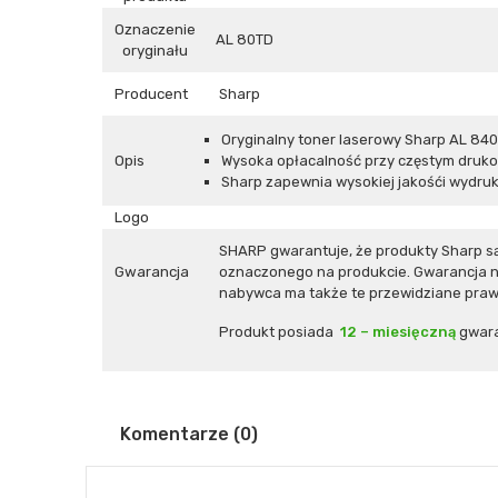
Oznaczenie
AL 80TD
oryginału
Producent
Sharp
Oryginalny toner laserowy Sharp AL 840
Opis
Wysoka opłacalność przy częstym druko
Sharp zapewnia wysokiej jakośći wydruki
Logo
SHARP gwarantuje, że produkty Sharp s
Gwarancja
oznaczonego na produkcie. Gwarancja ni
nabywca ma także te przewidziane prawe
Produkt posiada
12 – miesięczną
gwara
Komentarze (0)