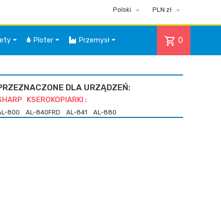


Polski
PLN zł
shopping_cart
0
iety
Ploter
Przemysł
PRZEZNACZONE DLA URZĄDZEŃ:
SHARP KSEROKOPIARKI :
AL-800
AL-840FRD
AL-841
AL-880