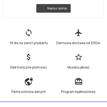
Napisz opinię
loop
flight
14 dni na zwrot produktu
Darmowa dostawa od 500zł.
attach_money
star_border
Elektroniczne płatności
Wysoka jakość
vpn_lock
redeem
Pełna ochrona danych
Program lojalnościowy