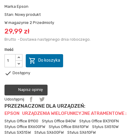
Marka
Epson
Stan:
Nowy produkt
W magazynie
2 Przedmioty
29,99 zł
Brutto
Dostawa następnego dnia roboczego.
Ilość

Do koszyka

Dostępny
Napisz opinię
Udostępnij
PRZEZNACZONE DLA URZĄDZEŃ:
EPSON URZĄDZENIA WIELOFUNKCYJNE ATRAMENTOWE :
Stylus Office B1100
Stylus Office B40W
Stylus Office BX310FN
Stylus Office BX600FW
Stylus Office BX610FW
Stylus SX510W
Stylus SX515W
Stylus SX600FW
Stylus SX610FW