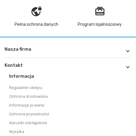
vpn_lock
redeem
Pełna ochrona danych
Program lojalnościowy
Nasza firma

Kontakt

Informacja
Regulamin sklepu
Ochrona środowiska
Informacje prawne
Ochrona prywatności
Warunki odstąpienia
Wysyłka