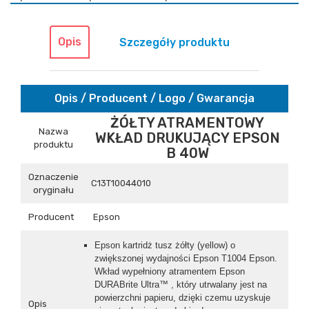
Opis
Szczegóły produktu
Opis / Producent / Logo / Gwarancja
ŻÓŁTY ATRAMENTOWY
Nazwa
WKŁAD DRUKUJĄCY EPSON
produktu
B 40W
Oznaczenie
C13T10044010
oryginału
Producent
Epson
Epson kartridż tusz żółty (yellow) o
zwiększonej wydajności Epson T1004 Epson.
Wkład wypełniony atramentem Epson
DURABrite Ultra™ , który utrwalany jest na
powierzchni papieru, dzięki czemu uzyskuje
Opis