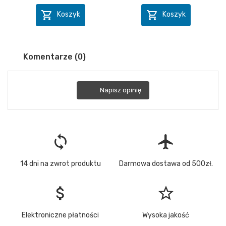


Koszyk
Koszyk
Komentarze (0)
Napisz opinię
loop
flight
14 dni na zwrot produktu
Darmowa dostawa od 500zł.
attach_money
star_border
Elektroniczne płatności
Wysoka jakość