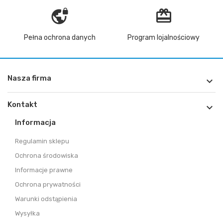
vpn_lock
redeem
Pełna ochrona danych
Program lojalnościowy
Nasza firma

Kontakt

Informacja
Regulamin sklepu
Ochrona środowiska
Informacje prawne
Ochrona prywatności
Warunki odstąpienia
Wysyłka