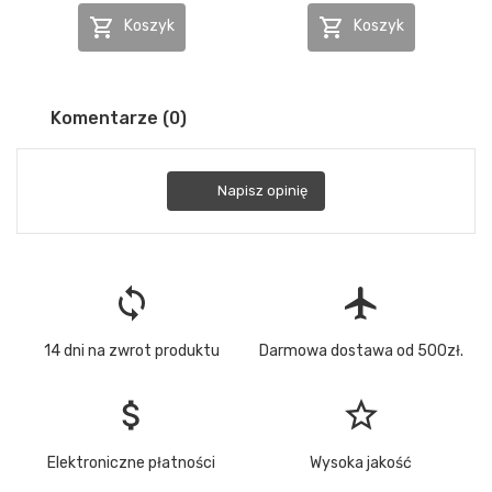


Koszyk
Koszyk
Komentarze (0)
Napisz opinię
loop
flight
14 dni na zwrot produktu
Darmowa dostawa od 500zł.
attach_money
star_border
Elektroniczne płatności
Wysoka jakość