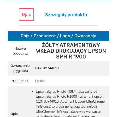
Opis
Szczegóły produktu
Opis / Producent / Logo / Gwarancja
ŻÓŁTY ATRAMENTOWY
Nazwa
WKŁAD DRUKUJĄCY EPSON
produktu
SPH R 1900
Oznaczenie
C13T08744010
oryginału
Producent
Epson
Epson Stylus Photo T0874 tusz żółty do
Epson Stylus Photo R1900 - atrament epson
C13T08744010. Atrament Epson UltraChrome
Hi-Gloss2 to druga generacja technologii
UltraChrome Hi-Gloss. Zapewnia wyraziste,
Opis
naturalne kolory i trwałe wydruki na wielu