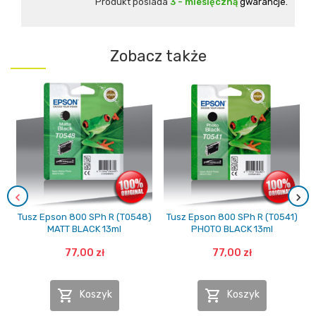
Produkt posiada
3 - miesięczną
gwarancje.
Zobacz także
Tusz Epson 800 SPh R (T0548)
Tusz Epson 800 SPh R (T0541)
MATT BLACK 13ml
PHOTO BLACK 13ml
77,00 zł
77,00 zł


Koszyk
Koszyk