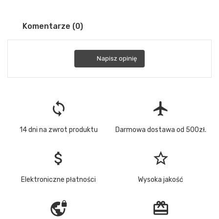
Komentarze (0)
Napisz opinię
loop
flight
14 dni na zwrot produktu
Darmowa dostawa od 500zł.
attach_money
star_border
Elektroniczne płatności
Wysoka jakość
vpn_lock
redeem