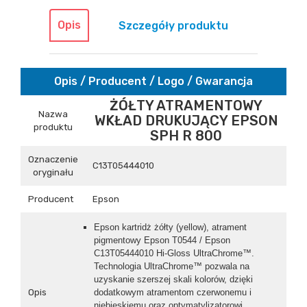
Opis
Szczegóły produktu
Opis / Producent / Logo / Gwarancja
ŻÓŁTY ATRAMENTOWY
Nazwa
WKŁAD DRUKUJĄCY EPSON
produktu
SPH R 800
Oznaczenie
C13T05444010
oryginału
Producent
Epson
Epson kartridż
żółty (yellow)
, atrament
pigmentowy
Epson T0544 / Epson
C13T05444010
Hi-Gloss UltraChrome™.
Technologia UltraChrome™ pozwala na
uzyskanie szerszej skali kolorów, dzięki
Opis
dodatkowym atramentom czerwonemu i
niebieskiemu oraz optymatylizatorowi