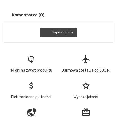
Komentarze (0)
Napisz opinię
loop
flight
14 dni na zwrot produktu
Darmowa dostawa od 500zł.
attach_money
star_border
Elektroniczne płatności
Wysoka jakość
vpn_lock
redeem