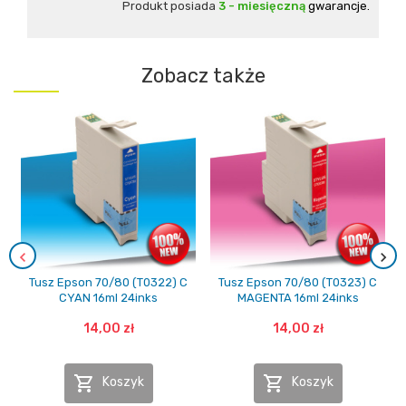
Produkt posiada
3 - miesięczną
gwarancje.
Zobacz także
Tusz Epson 70/80 (T0322) C
Tusz Epson 70/80 (T0323) C
CYAN 16ml 24inks
MAGENTA 16ml 24inks
14,00 zł
14,00 zł


Koszyk
Koszyk