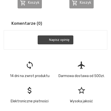


Koszyk
Koszyk
Komentarze (0)
Napisz opinię
loop
flight
14 dni na zwrot produktu
Darmowa dostawa od 500zł.
attach_money
star_border
Elektroniczne płatności
Wysoka jakość