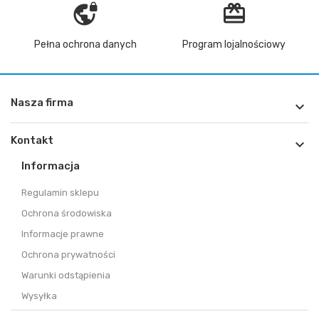
vpn_lock
redeem
Pełna ochrona danych
Program lojalnościowy
Nasza firma

Kontakt

Informacja
Regulamin sklepu
Ochrona środowiska
Informacje prawne
Ochrona prywatności
Warunki odstąpienia
Wysyłka