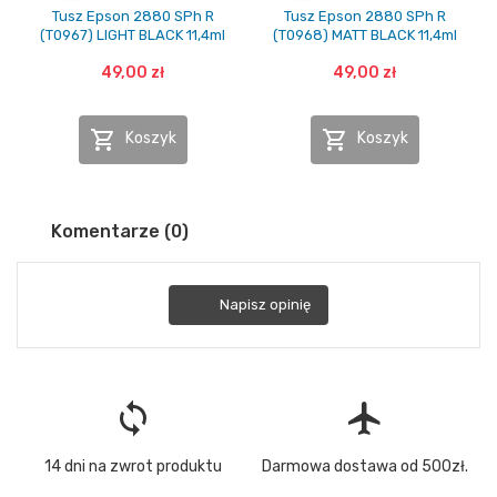
Tusz Epson 2880 SPh R
Tusz Epson 2880 SPh R
(T0967) LIGHT BLACK 11,4ml
(T0968) MATT BLACK 11,4ml
49,00 zł
49,00 zł


Koszyk
Koszyk
Komentarze (0)
Napisz opinię
loop
flight
14 dni na zwrot produktu
Darmowa dostawa od 500zł.