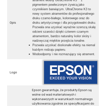
atrament wodny UltraChrome K3™ z
pigmentem powleczonym żywicą jako
czynnikiem barwiącym. UltraChrome K3 to
nowy system atramentów do profesjonalnego
druku czarno-białego, kolorowego oraz do
Opis
druku artystycznego i dla przygotowalni druku.
Pozwala ona uzyskać wyraźnie szerszą skalę
odcieni szarości dzięki czterem czarnym
atramentom, bardzo naturalny kolor skóry i
nadzwyczaj miękkie przejścia tonalne.
Pozwala uzyskać doskonałe efekty na niemal
każdym rodzaju papieru.
Wodoodporny i nie rozmazujący się atrament.
Logo
Epson gwarantuje, że produkty Epson są
wolne od wad materiałowych i
wykonawczych w warunkach normalnego
użytkowania zgodnie ze specyfikacjami do