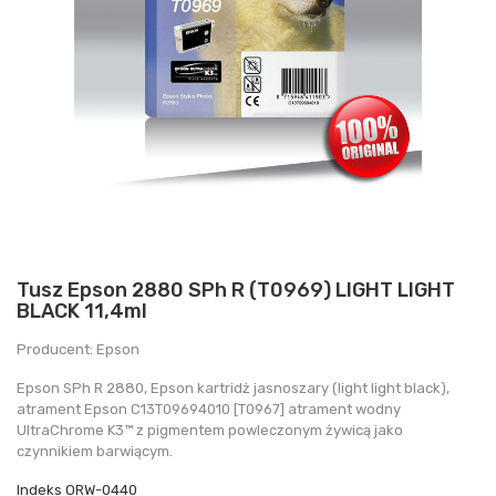
Tusz Epson 2880 SPh R (T0969) LIGHT LIGHT
BLACK 11,4ml
Producent: Epson
Epson SPh R 2880, Epson kartridż jasnoszary (light light black),
atrament Epson C13T09694010 [T0967] atrament wodny
UltraChrome K3™ z pigmentem powleczonym żywicą jako
czynnikiem barwiącym.
Indeks
ORW-0440