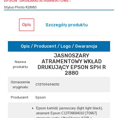
EPSON DRUKARKI ATRAMENTOWE :
Stylus Photo R2880
Opis
Szczegóły produktu
Opis / Producent / Logo / Gwarancja
JASNOSZARY
ATRAMENTOWY WKŁAD
Nazwa
DRUKUJĄCY EPSON SPH R
produktu
2880
Oznaczenie
C13T09694010
oryginału
Producent
Epson
Epson kartridż jasnoszary (light light black),
atrament Epson C13T09694010 [T0967]