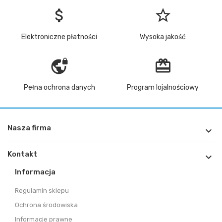
attach_money
star_border
Elektroniczne płatności
Wysoka jakość
vpn_lock
redeem
Pełna ochrona danych
Program lojalnościowy
Nasza firma

Kontakt

Informacja
Regulamin sklepu
Ochrona środowiska
Informacje prawne