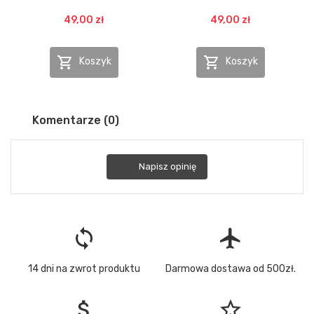
49,00 zł
49,00 zł


Koszyk
Koszyk
Komentarze (0)
Napisz opinię
loop
flight
14 dni na zwrot produktu
Darmowa dostawa od 500zł.
attach_money
star_border