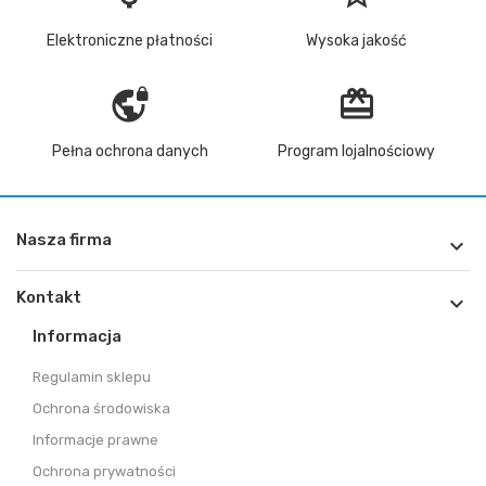
Elektroniczne płatności
Wysoka jakość
vpn_lock
redeem
Pełna ochrona danych
Program lojalnościowy
Nasza firma

Kontakt

Informacja
Regulamin sklepu
Ochrona środowiska
Informacje prawne
Ochrona prywatności