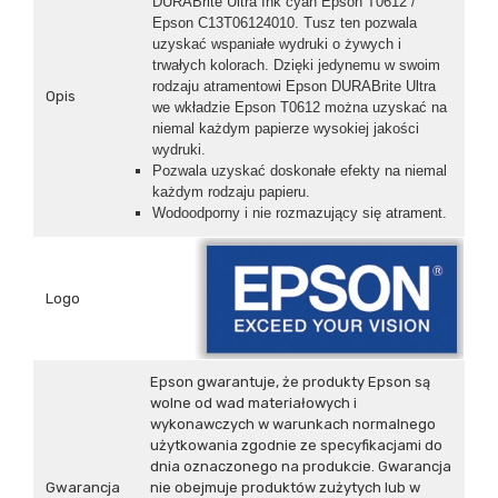
DURABrite Ultra Ink cyan Epson T0612 /
Epson C13T06124010. Tusz ten pozwala
uzyskać wspaniałe wydruki o żywych i
trwałych kolorach. Dzięki jedynemu w swoim
rodzaju atramentowi Epson DURABrite Ultra
Opis
we wkładzie Epson T0612 można uzyskać na
niemal każdym papierze wysokiej jakości
wydruki.
Pozwala uzyskać doskonałe efekty na niemal
każdym rodzaju papieru.
Wodoodporny i nie rozmazujący się atrament.
Logo
Epson gwarantuje, że produkty Epson są
wolne od wad materiałowych i
wykonawczych w warunkach normalnego
użytkowania zgodnie ze specyfikacjami do
dnia oznaczonego na produkcie. Gwarancja
Gwarancja
nie obejmuje produktów zużytych lub w