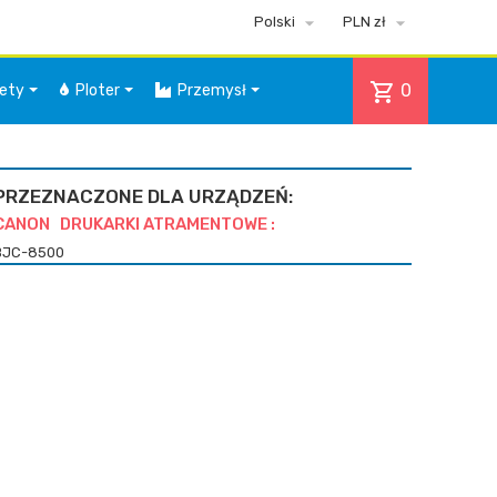


Polski
PLN zł
shopping_cart
0
iety
Ploter
Przemysł
PRZEZNACZONE DLA URZĄDZEŃ:
CANON DRUKARKI ATRAMENTOWE :
BJC-8500