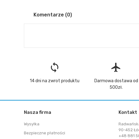
Komentarze (0)
loop
flight
14 dni na zwrot produktu
Darmowa dostawa od
500zł.
Nasza firma
Kontakt
Wysyłka
Radwańsk
90-452 Łó
Bezpieczne płatności
+48 881 50