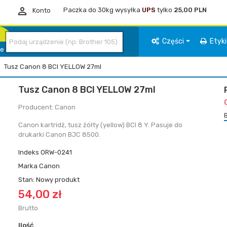

Paczka do 30kg wysyłka
UPS
tylko
25,00 PLN
Konto
Części
Etyk
ie
Tusz Canon 8 BCI YELLOW 27ml
Tusz Canon 8 BCI YELLOW 27ml
Producent: Canon
Canon kartridż, tusz żółty (yellow) BCI 8 Y. Pasuje do
drukarki Canon BJC 8500.
Indeks
ORW-0241
Marka
Canon
Stan:
Nowy produkt
54,00 zł
Brutto
Ilość