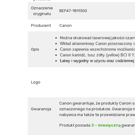
Oznaczenie
BEF47-1811300
oryginału
Producent
Canon
Można drukować laserowej jakości czarny
Wkład atramentowy Canon przeznaczony d
Opis
Canon zapewnia wszechstronne możliwośc
Canon kartridż, tusz żółty (yellow)
BCI 8 Y
Łatwy i wygodny w użyciu oraz codziennej 
Logo
Canon gwarantuje, że produkty Canon s
Gwarancja
oznaczonego na produkcie. Gwarancja ni
nabywca ma także te przewidziane prawe
Produkt posiada
3 – miesięczną
gwaran