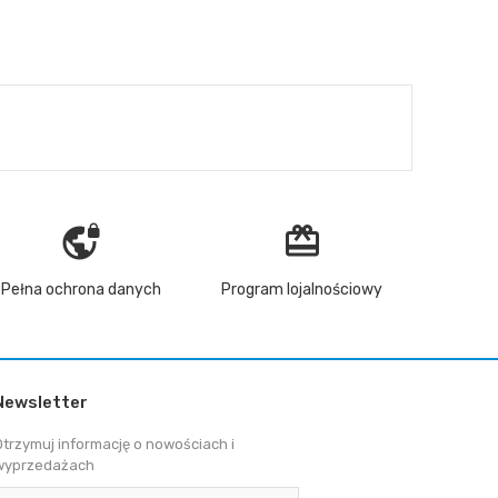
vpn_lock
redeem
Pełna ochrona danych
Program lojalnościowy
Newsletter
Otrzymuj informację o nowościach i
wyprzedażach