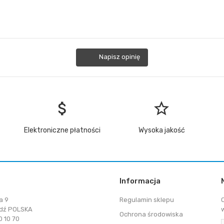
Napisz opinię
attach_money
star_border
Elektroniczne płatności
Wysoka jakość
Informacja
a 9
Regulamin sklepu
dź POLSKA
Ochrona środowiska
 10 70