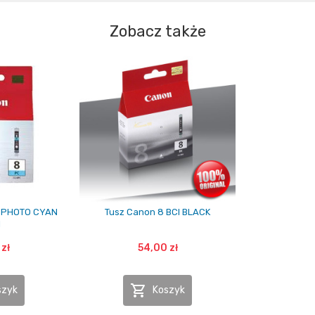
Zobacz także
I PHOTO CYAN
Tusz Canon 8 BCI BLACK
l
zł
54,00 zł

szyk
Koszyk