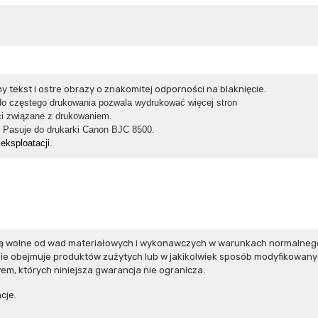
 tekst i ostre obrazy o znakomitej odporności na blaknięcie.
o częstego drukowania pozwala wydrukować więcej stron
i związane z
drukowaniem.
. Pasuje do drukarki Canon BJC 8500.
eksploatacji.
ą wolne od wad materiałowych i wykonawczych w warunkach normalnego 
e obejmuje produktów zużytych lub w jakikolwiek sposób modyfikowanyc
m, których niniejsza gwarancja nie ogranicza.
cje.