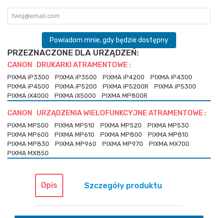
Powiadom mnie, gdy będzie dostępny
PRZEZNACZONE DLA URZĄDZEŃ:
CANON DRUKARKI ATRAMENTOWE :
PIXMA iP3300
PIXMA iP3500
PIXMA iP4200
PIXMA iP4300
PIXMA iP4500
PIXMA iP5200
PIXMA iP5200R
PIXMA iP5300
PIXMA iX4000
PIXMA iX5000
PIXMA MP800R
CANON URZĄDZENIA WIELOFUNKCYJNE ATRAMENTOWE :
PIXMA MP500
PIXMA MP510
PIXMA MP520
PIXMA MP530
PIXMA MP600
PIXMA MP610
PIXMA MP800
PIXMA MP810
PIXMA MP830
PIXMA MP960
PIXMA MP970
PIXMA MX700
PIXMA MX850
Opis
Szczegóły produktu