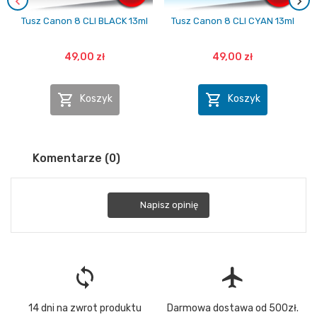
Tusz Canon 8 CLI BLACK 13ml
Tusz Canon 8 CLI CYAN 13ml
49,00 zł
49,00 zł


Koszyk
Koszyk
Komentarze (0)
Napisz opinię
loop
flight
14 dni na zwrot produktu
Darmowa dostawa od 500zł.