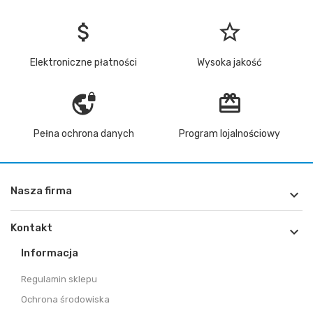
attach_money
star_border
Elektroniczne płatności
Wysoka jakość
vpn_lock
redeem
Pełna ochrona danych
Program lojalnościowy
Nasza firma

Kontakt

Informacja
Regulamin sklepu
Ochrona środowiska