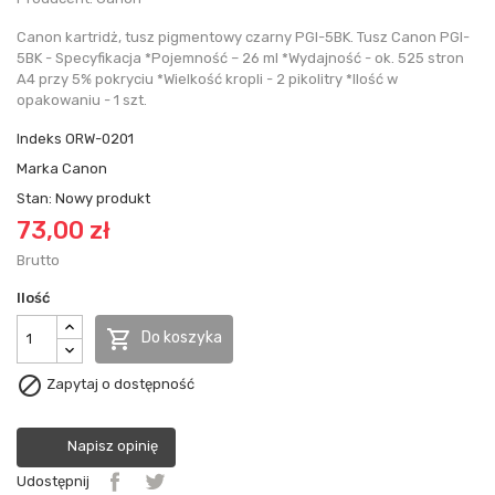
Canon kartridż, tusz pigmentowy czarny PGI-5BK. Tusz Canon PGI-
5BK - Specyfikacja *Pojemność – 26 ml *Wydajność - ok. 525 stron
A4 przy 5% pokryciu *Wielkość kropli - 2 pikolitry *Ilość w
opakowaniu - 1 szt.
Indeks
ORW-0201
Marka
Canon
Stan:
Nowy produkt
73,00 zł
Brutto
Ilość

Do koszyka

Zapytaj o dostępność
Napisz opinię
Udostępnij