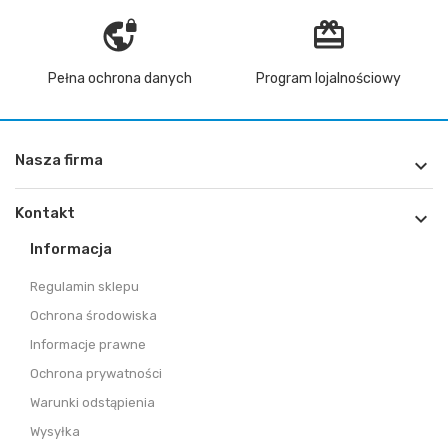
vpn_lock
redeem
Pełna ochrona danych
Program lojalnościowy
Nasza firma

Kontakt

Informacja
Regulamin sklepu
Ochrona środowiska
Informacje prawne
Ochrona prywatności
Warunki odstąpienia
Wysyłka