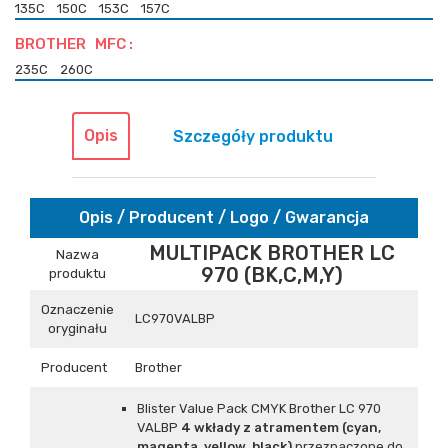
135C
150C
153C
157C
BROTHER MFC :
235C
260C
Opis
Szczegóły produktu
Opis / Producent / Logo / Gwarancja
MULTIPACK BROTHER LC
Nazwa
970 (BK,C,M,Y)
produktu
Oznaczenie
LC970VALBP
oryginału
Producent
Brother
Blister Value Pack CMYK
Brother LC 970
VALBP
4 wkłady z atramentem (cyan,
magenta, yellow, black)
przeznaczone do