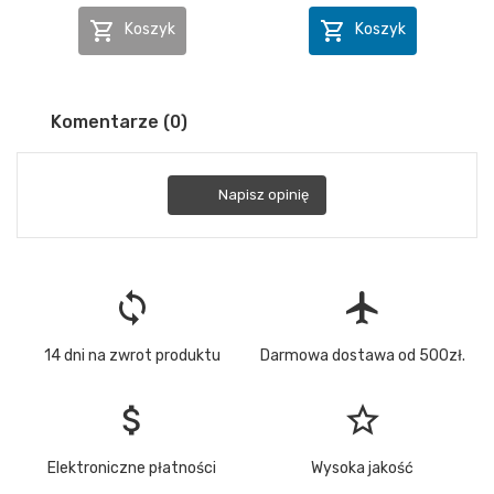


Koszyk
Koszyk
Komentarze (0)
Napisz opinię
loop
flight
14 dni na zwrot produktu
Darmowa dostawa od 500zł.
attach_money
star_border
Elektroniczne płatności
Wysoka jakość