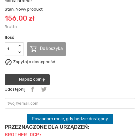
Marka
Brother
Stan:
Nowy produkt
156,00 zł
Brutto
Ilość

Do koszyka

Zapytaj o dostępność
Napisz opinię
Udostępnij
Powiadom mnie, gdy będzie dostępny
PRZEZNACZONE DLA URZĄDZEŃ:
BROTHER DCP :