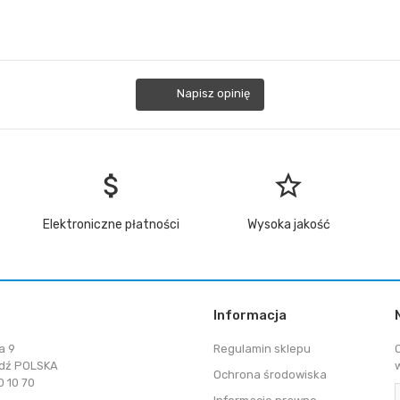
Napisz opinię
attach_money
star_border
Elektroniczne płatności
Wysoka jakość
Informacja
a 9
Regulamin sklepu
dź POLSKA
Ochrona środowiska
 10 70