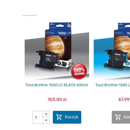
Tusz Brother 1240 LC BLACK 600str
Tusz Brother 1240 
103,00 zł
67,99 


Koszyk
Ko