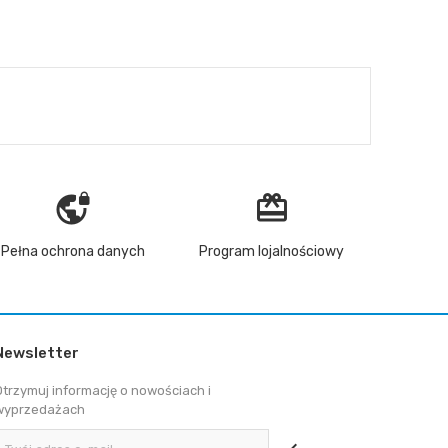
vpn_lock
redeem
Pełna ochrona danych
Program lojalnościowy
Newsletter
Otrzymuj informację o nowościach i
wyprzedażach