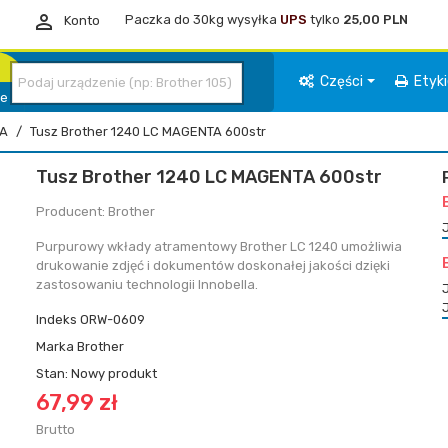

Paczka do 30kg wysyłka
UPS
tylko
25,00 PLN
Konto
Części
Etyk
ie
A
Tusz Brother 1240 LC MAGENTA 600str
Tusz Brother 1240 LC MAGENTA 600str
Producent: Brother
Purpurowy wkłady atramentowy Brother LC 1240 umożliwia
drukowanie zdjęć i dokumentów doskonałej jakości dzięki
zastosowaniu technologii Innobella.
Indeks
ORW-0609
Marka
Brother
Stan:
Nowy produkt
67,99 zł
Brutto