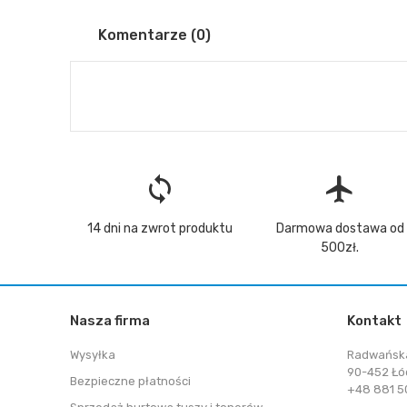
Komentarze (0)
loop
flight
14 dni na zwrot produktu
Darmowa dostawa od
500zł.
Nasza firma
Kontakt
Wysyłka
Radwańsk
90-452 Łó
Bezpieczne płatności
+48 881 50