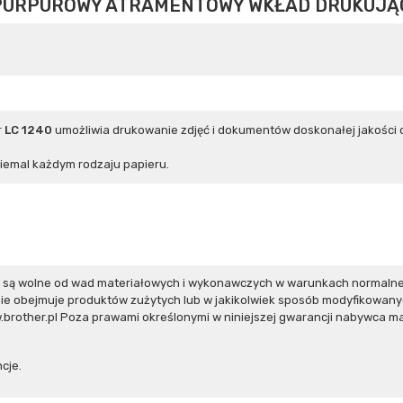
PURPUROWY ATRAMENTOWY WKŁAD DRUKUJĄC
r
LC 1240
umożliwia drukowanie zdjęć i dokumentów doskonałej jakości d
iemal każdym rodzaju papieru.
er są wolne od wad materiałowych i wykonawczych w warunkach normalne
ie obejmuje produktów zużytych lub w jakikolwiek sposób modyfikowan
brother.pl Poza prawami określonymi w niniejszej gwarancji nabywca ma
cje.