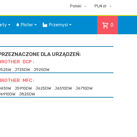


Polski
PLN zł
shopping_cart
0
iety
Ploter
Przemysł
PRZEZNACZONE DLA URZĄDZEŃ:
BROTHER DCP :
J525W
J725DW
J925DW
BROTHER MFC :
J430W
J5910DW
J625DW
J6510DW
J6710DW
J6910DW
J825DW