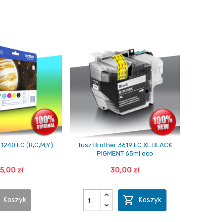
 1240 LC (B,C,M,Y)
Tusz Brother 3619 LC XL BLACK
PIGMENT 65ml eco
5,00 zł
30,00 zł

Koszyk
Koszyk