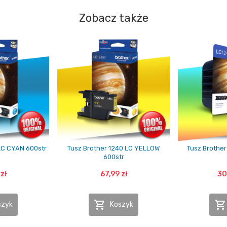
Zobacz także
LC CYAN 600str
Tusz Brother 1240 LC YELLOW
Tusz Brother
600str
zł
67,99 zł
30


szyk
Koszyk