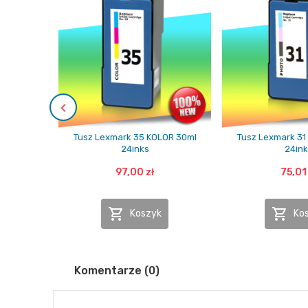
Tusz Lexmark 35 KOLOR 30ml
Tusz Lexmark 31
24inks
24ink
97,00 zł
75,01 


Koszyk
Ko
Komentarze (0)