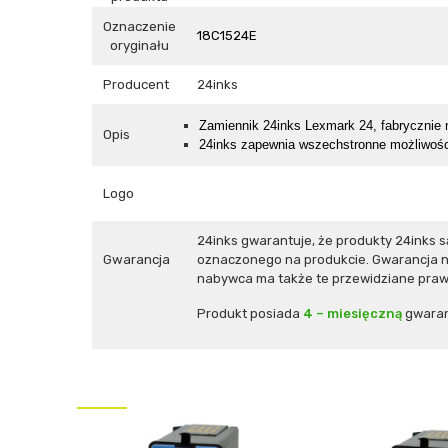
Oznaczenie
18C1524E
oryginału
Producent
24inks
Z
amiennik 24inks Lexmark 24,
fabrycznie 
Opis
24inks zapewnia wszechstronne możliwośc
Logo
24inks gwarantuje, że produkty 24inks
Gwarancja
oznaczonego na produkcie. Gwarancja ni
nabywca ma także te przewidziane prawe
Produkt posiada
4 – miesięczną
gwaran