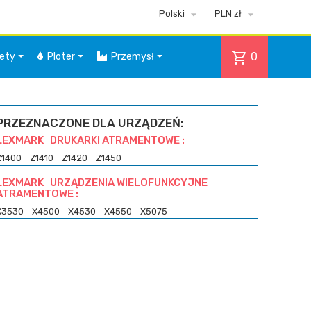


Polski
PLN zł
shopping_cart
0
iety
Ploter
Przemysł
PRZEZNACZONE DLA URZĄDZEŃ:
LEXMARK DRUKARKI ATRAMENTOWE :
Z1400
Z1410
Z1420
Z1450
LEXMARK URZĄDZENIA WIELOFUNKCYJNE
ATRAMENTOWE :
X3530
X4500
X4530
X4550
X5075