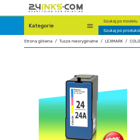
Szukaj po modelu

Kategorie
Szukaj po produkc
Strona główna
Tusze nieoryginalne
LEXMARK
COL