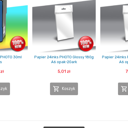
 PHOTO 30ml
Papier 24inks PHOTO Glossy 180g
Papier 24inks
s
A6 opak-20ark
A6 o
zł
5,01 zł
7


szyk
Koszyk