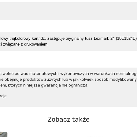
nowy trójkolorowy kartridż, zastępuje oryginalny tusz
Lexmark 24 (18C1524E
i związane z drukowaniem.
 są wolne od wad materiałowych i wykonawczych w warunkach normalnego
e obejmuje produktów zużytych lub w jakikolwiek sposób modyfikowanyc
m, których niniejsza gwarancja nie ogranicza.
cje.
Zobacz także