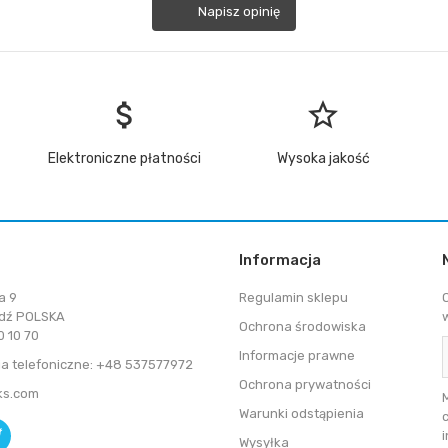
Napisz opinię
attach_money
star_border
Elektroniczne płatności
Wysoka jakość
Informacja
a 9
Regulamin sklepu
dź POLSKA
Ochrona środowiska
 10 70
Informacje prawne
a telefoniczne: +48 537577972
Ochrona prywatności
ks.com
Warunki odstąpienia
Wysyłka