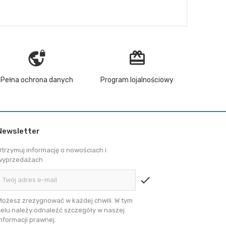
vpn_lock
redeem
Pełna ochrona danych
Program lojalnościowy
Newsletter
Otrzymuj informację o nowościach i
wyprzedażach
check
Możesz zrezygnować w każdej chwili. W tym
celu należy odnaleźć szczegóły w naszej
informacji prawnej.