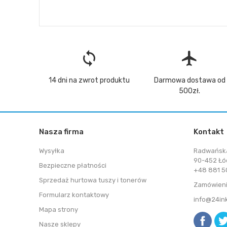
loop
flight
14 dni na zwrot produktu
Darmowa dostawa od
500zł.
Nasza firma
Kontakt
Wysyłka
Radwańsk
90-452 Łó
Bezpieczne płatności
+48 881 50
Sprzedaż hurtowa tuszy i tonerów
Zamówieni
Formularz kontaktowy
info@24in
Mapa strony
Nasze sklepy