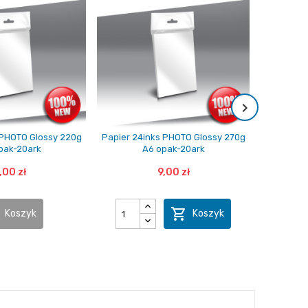
 PHOTO Glossy 220g
Papier 24inks PHOTO Glossy 270g
Papier 24
pak-20ark
A6 opak-20ark
,00 zł
9,00 zł

Koszyk
Koszyk