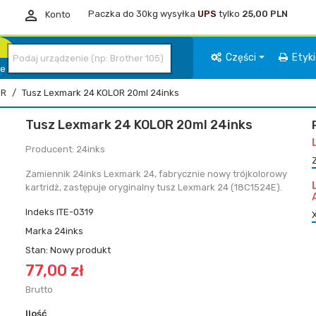

Paczka do 30kg wysyłka
UPS
tylko
25,00 PLN
Konto
Części
Etyk
ie
OR
Tusz Lexmark 24 KOLOR 20ml 24inks
Tusz Lexmark 24 KOLOR 20ml 24inks
Producent: 24inks
Zamiennik 24inks Lexmark 24, fabrycznie nowy trójkolorowy
kartridż, zastępuje oryginalny tusz Lexmark 24 (18C1524E).
Indeks
ITE-0319
Marka
24inks
Stan:
Nowy produkt
77,00 zł
Brutto
Ilość