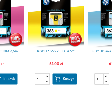
GENTA 3,5ml
Tusz HP 363 YELLOW 6ml
Tusz HP 363
zł
61,00 zł
6


Koszyk
Koszyk