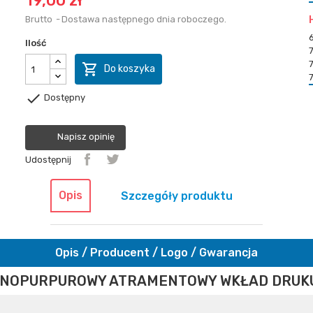
19,00 zł
Brutto
Dostawa następnego dnia roboczego.
Ilość

Do koszyka

Dostępny
Napisz opinię
Udostępnij
Opis
Szczegóły produktu
Opis / Producent / Logo / Gwarancja
NOPURPUROWY ATRAMENTOWY WKŁAD DRUKU