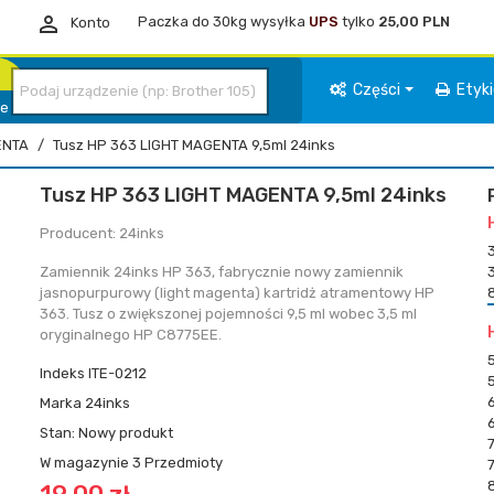

Paczka do 30kg wysyłka
UPS
tylko
25,00 PLN
Konto
Części
Etyk
ie
ENTA
Tusz HP 363 LIGHT MAGENTA 9,5ml 24inks
Tusz HP 363 LIGHT MAGENTA 9,5ml 24inks
Producent: 24inks
Zamiennik 24inks HP 363, fabrycznie nowy zamiennik
jasnopurpurowy (light magenta) kartridż atramentowy HP
363. Tusz o zwiększonej pojemności 9,5 ml wobec 3,5 ml
oryginalnego HP C8775EE.
Indeks
ITE-0212
Marka
24inks
Stan:
Nowy produkt
W magazynie
3 Przedmioty