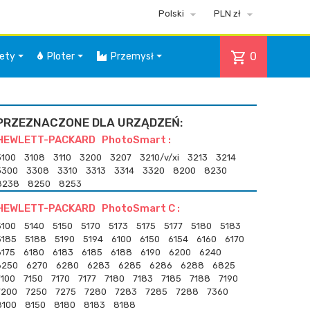


Polski
PLN zł
shopping_cart
0
iety
Ploter
Przemysł
PRZEZNACZONE DLA URZĄDZEŃ:
HEWLETT-PACKARD PhotoSmart :
3100
3108
3110
3200
3207
3210/v/xi
3213
3214
3300
3308
3310
3313
3314
3320
8200
8230
8238
8250
8253
HEWLETT-PACKARD PhotoSmart C :
5100
5140
5150
5170
5173
5175
5177
5180
5183
5185
5188
5190
5194
6100
6150
6154
6160
6170
6175
6180
6183
6185
6188
6190
6200
6240
6250
6270
6280
6283
6285
6286
6288
6825
7100
7150
7170
7177
7180
7183
7185
7188
7190
7200
7250
7275
7280
7283
7285
7288
7360
8100
8150
8180
8183
8188