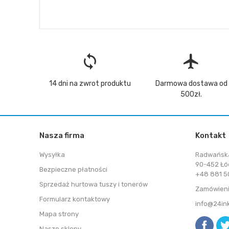
loop
flight
14 dni na zwrot produktu
Darmowa dostawa od
500zł.
Nasza firma
Kontakt
Wysyłka
Radwańsk
90-452 Łó
Bezpieczne płatności
+48 881 50
Sprzedaż hurtowa tuszy i tonerów
Zamówieni
Formularz kontaktowy
info@24in
Mapa strony
Nasze sklepy