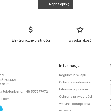
Napisz opinię
attach_money
star_border
Elektroniczne płatności
Wysoka jakość
Informacja
a 9
Regulamin sklepu
dź POLSKA
Ochrona środowiska
 10 70
Informacje prawne
a telefoniczne: +48 537577972
Ochrona prywatności
ks.com
Warunki odstąpienia
Wysyłka