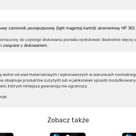
nowy zamiennik jasnopurpurowy (light magenta) kartridż atramentowy HP 363
znaczony do częstego drukowania pozwala wydrukować dwukrotnie więcej st
i związane z drukowaniem.
 są wolne od wad materiałowych i wykonawczych w warunkach normalnego
e obejmuje produktów zużytych lub w jakikolwiek sposób modyfikowanyc
m, których niniejsza gwarancja nie ogranicza.
cje.
Zobacz także