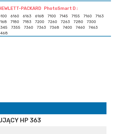
HEWLETT-PACKARD PhotoSmart D :
6100
6160
6163
6168
7100
7145
7155
7160
7163
7168
7180
7183
7200
7260
7263
7280
7300
7345
7355
7360
7363
7368
7400
7460
7463
7468
JĄCY HP 363