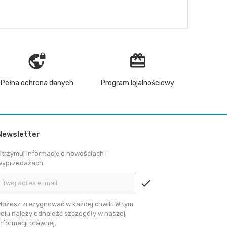
vpn_lock
redeem
Pełna ochrona danych
Program lojalnościowy
Newsletter
Otrzymuj informację o nowościach i
wyprzedażach
check
Możesz zrezygnować w każdej chwili. W tym
celu należy odnaleźć szczegóły w naszej
informacji prawnej.