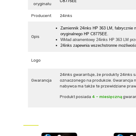
C8775EE
oryginału
Producent
24inks
Zamiennik
24inks
HP 363 LM,
fabrycznie 
oryginalnego HP C8775EE.
Opis
Wkład atramentowy 24inks HP 363 LM prze
24inks zapewnia wszechstronne możliwośc
Logo
24inks gwarantuje, że produkty 24inks
Gwarancja
oznaczonego na produkcie. Gwarancja ni
nabywca ma także te przewidziane prawe
Produkt posiada
4 – miesięczną
gwaran