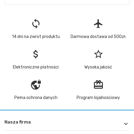
loop
flight
14 dni na zwrot produktu
Darmowa dostawa od 500zł.
attach_money
star_border
Elektroniczne płatności
Wysoka jakość
vpn_lock
redeem
Pełna ochrona danych
Program lojalnościowy
Nasza firma
