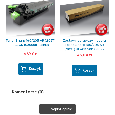
Toner Sharp 160/205 AR (202T)
Zestaw naprawczy modułu
BLACK 16000str 24inks
bębna Sharp 160/205 AR
(202T) BLACK 50K 24inks
67,99 zł
43,04 zł

Koszyk

Koszyk
Komentarze (0)
Napisz opinię