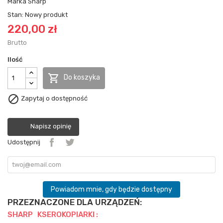
Marka
Sharp
Stan:
Nowy produkt
220,00 zł
Brutto
Ilość

Do koszyka

Zapytaj o dostępność
Napisz opinię
Udostępnij
Powiadom mnie, gdy będzie dostępny
PRZEZNACZONE DLA URZĄDZEŃ:
SHARP KSEROKOPIARKI :