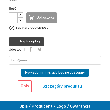
Brutto
Ilość

Do koszyka

Zapytaj o dostępność
Napisz opinię
Udostępnij
Powiadom mnie, gdy będzie dostępny
Opis
Szczegóły produktu
Opis / Producent / Logo / Gwarancja