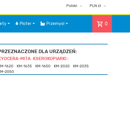


Polski
PLN zł
shopping_cart
0
iety
Ploter
Przemysł
PRZEZNACZONE DLA URZĄDZEŃ:
KYOCERA-MITA KSEROKOPIARKI :
KM-1620
KM-1635
KM-1650
KM-2020
KM-2035
KM-2050