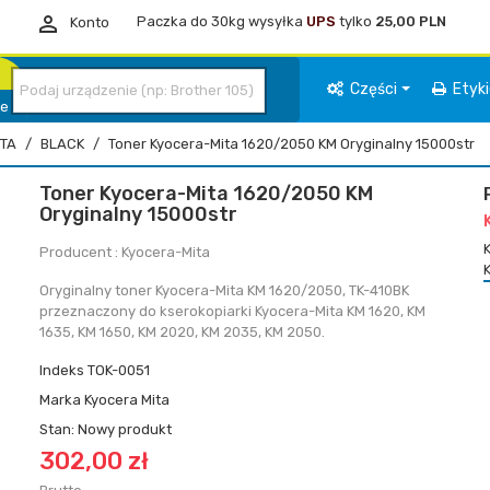

Paczka do 30kg wysyłka
UPS
tylko
25,00 PLN
Konto
Części
Etyk
ie
TA
BLACK
Toner Kyocera-Mita 1620/2050 KM Oryginalny 15000str
Toner Kyocera-Mita 1620/2050 KM
Oryginalny 15000str
Producent : Kyocera-Mita
Oryginalny toner Kyocera-Mita KM 1620/2050, TK-410BK
przeznaczony do kserokopiarki Kyocera-Mita KM 1620, KM
1635, KM 1650, KM 2020, KM 2035, KM 2050.
Indeks
TOK-0051
Marka
Kyocera Mita
Stan:
Nowy produkt
302,00 zł