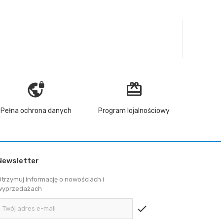
vpn_lock
redeem
Pełna ochrona danych
Program lojalnościowy
Newsletter
Otrzymuj informację o nowościach i
wyprzedażach
check