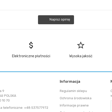
Napisz opinię
attach_money
star_border
Elektroniczne płatności
Wysoka jakość
Informacja
a 9
Regulamin sklepu
dź POLSKA
Ochrona środowiska
 10 70
Informacje prawne
a telefoniczne: +48 537577972