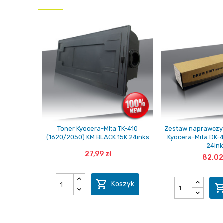
Toner Kyocera-Mita TK-410
Zestaw naprawczy
(1620/2050) KM BLACK 15K 24inks
Kyocera-Mita DK-
24ink
27,99 zł
82,02

Koszyk