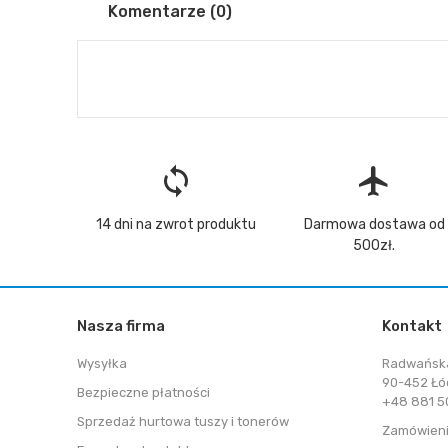
Komentarze (0)
loop
flight
14 dni na zwrot produktu
Darmowa dostawa od
500zł.
Nasza firma
Kontakt
Wysyłka
Radwańsk
90-452 Łó
Bezpieczne płatności
+48 881 50
Sprzedaż hurtowa tuszy i tonerów
Zamówieni