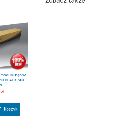
Zobacz także
 modułu bębna
410 BLACK 80K
s
 zł

Koszyk