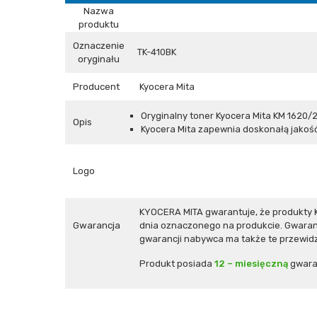
Nazwa
produktu
Oznaczenie
TK-410BK
oryginału
Producent
Kyocera Mita
Oryginalny toner Kyocera Mita
KM 1620/
Opis
Kyocera Mita zapewnia doskonałą jakość
Logo
KYOCERA MITA gwarantuje, że produkty 
Gwarancja
dnia oznaczonego na produkcie. Gwaranc
gwarancji nabywca ma także te przewidz
Produkt posiada
12 – miesięczną
gwara