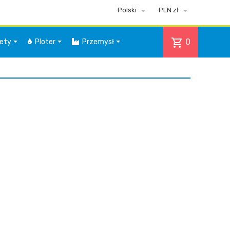


Polski
PLN zł
shopping_cart
0
iety
Ploter
Przemysł