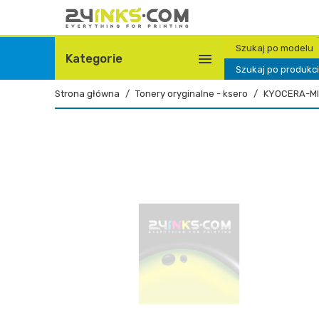
Szukaj po modelu

Kategorie
Szukaj po produkc
Strona główna
Tonery oryginalne - ksero
KYOCERA-MI