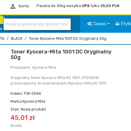

Paczka do 30kg wysyłka
UPS
tylko
25,00 PLN
Konto
Części
Etyk
ie
TA
BLACK
Toner Kyocera-Mita 1001 DC Oryginalny 50g
Toner Kyocera-Mita 1001 DC Oryginalny
50g
Producent : Kyocera-Mita
Oryginalny toner Kyocera-Mita DC 1001, 37030010
przeznaczony do kserokopiarki Kyocera-Mita DC 1001.
Indeks
TOK-0044
Marka
Kyocera Mita
Stan:
Nowy produkt
45,01 zł
Brutto