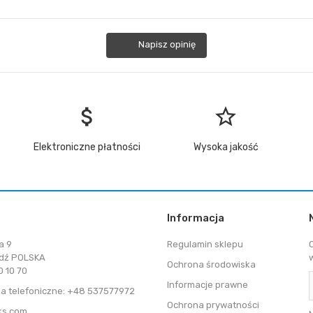
Napisz opinię
attach_money
star_border
Elektroniczne płatności
Wysoka jakość
Informacja
a 9
Regulamin sklepu
dź POLSKA
Ochrona środowiska
 10 70
Informacje prawne
a telefoniczne: +48 537577972
Ochrona prywatności
ks.com