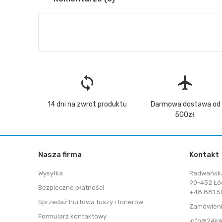
loop
flight
14 dni na zwrot produktu
Darmowa dostawa od
500zł.
Nasza firma
Kontakt
Wysyłka
Radwańsk
90-452 Łó
Bezpieczne płatności
+48 881 50
Sprzedaż hurtowa tuszy i tonerów
Zamówieni
Formularz kontaktowy
info@24in