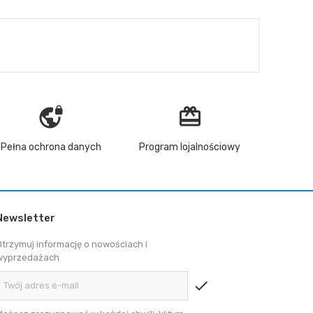
vpn_lock
redeem
Pełna ochrona danych
Program lojalnościowy
Newsletter
Otrzymuj informację o nowościach i
wyprzedażach
check