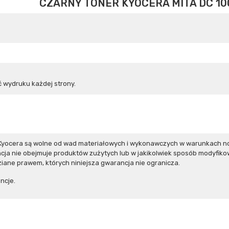
CZARNY TONER KYOCERA MITA DC 10
 wydruku każdej strony.
Kyocera są wolne od wad materiałowych i wykonawczych w warunkach no
ja nie obejmuje produktów zużytych lub w jakikolwiek sposób modyfiko
iane prawem, których niniejsza gwarancja nie ogranicza.
ncje.