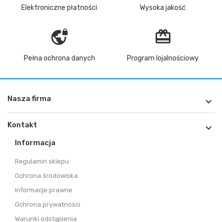
Elektroniczne płatności
Wysoka jakość
vpn_lock
redeem
Pełna ochrona danych
Program lojalnościowy
Nasza firma

Kontakt

Informacja
Regulamin sklepu
Ochrona środowiska
Informacje prawne
Ochrona prywatności
Warunki odstąpienia