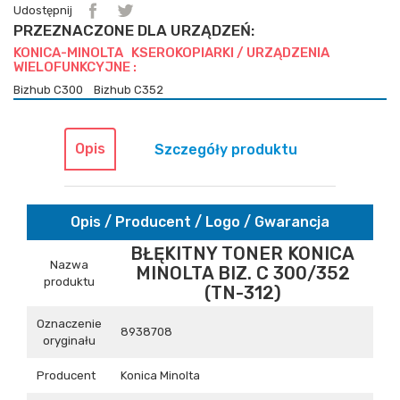
Udostępnij
PRZEZNACZONE DLA URZĄDZEŃ:
KONICA-MINOLTA KSEROKOPIARKI / URZĄDZENIA
WIELOFUNKCYJNE :
Bizhub C300
Bizhub C352
Opis
Szczegóły produktu
Opis / Producent / Logo / Gwarancja
BŁĘKITNY TONER KONICA
Nazwa
MINOLTA BIZ. C 300/352
produktu
(TN-312)
Oznaczenie
8938708
oryginału
Producent
Konica Minolta