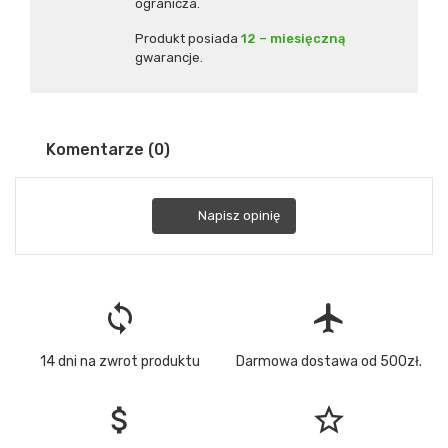
ogranicza.
Produkt posiada
12 – miesięczną
gwarancje.
Komentarze (0)
Napisz opinię
loop
flight
14 dni na zwrot produktu
Darmowa dostawa od 500zł.
attach_money
star_border