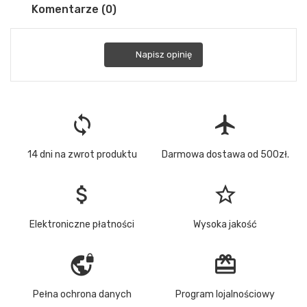
Komentarze (0)
Napisz opinię
loop
flight
14 dni na zwrot produktu
Darmowa dostawa od 500zł.
attach_money
star_border
Elektroniczne płatności
Wysoka jakość
vpn_lock
redeem
Pełna ochrona danych
Program lojalnościowy