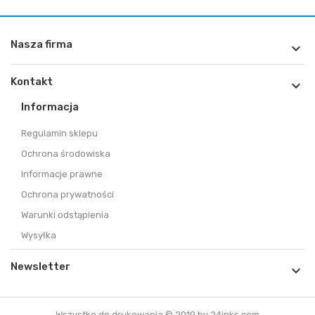
Nasza firma

Kontakt

Informacja
Regulamin sklepu
Ochrona środowiska
Informacje prawne
Ochrona prywatności
Warunki odstąpienia
Wysyłka
Newsletter

Wszystko do drukowania © 2019 by 24inks.com