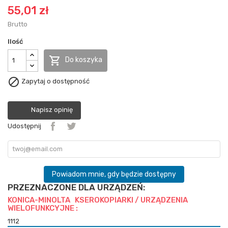
55,01 zł
Brutto
Ilość

Do koszyka

Zapytaj o dostępność
Napisz opinię
Udostępnij
Powiadom mnie, gdy będzie dostępny
PRZEZNACZONE DLA URZĄDZEŃ:
KONICA-MINOLTA KSEROKOPIARKI / URZĄDZENIA
WIELOFUNKCYJNE :
1112