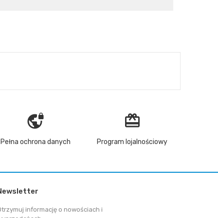
vpn_lock
redeem
Pełna ochrona danych
Program lojalnościowy
Newsletter
Otrzymuj informację o nowościach i