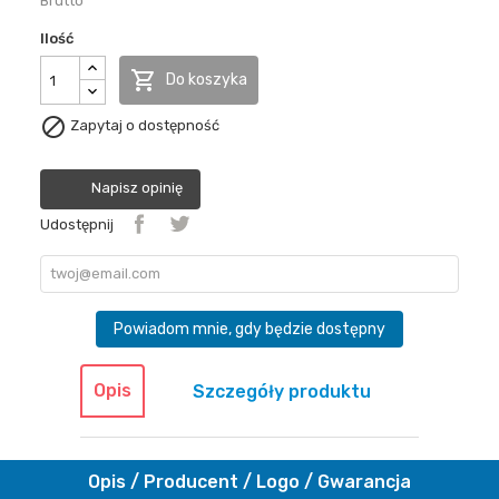
Brutto
Ilość

Do koszyka

Zapytaj o dostępność
Napisz opinię
Udostępnij
Powiadom mnie, gdy będzie dostępny
Opis
Szczegóły produktu
Opis / Producent / Logo / Gwarancja