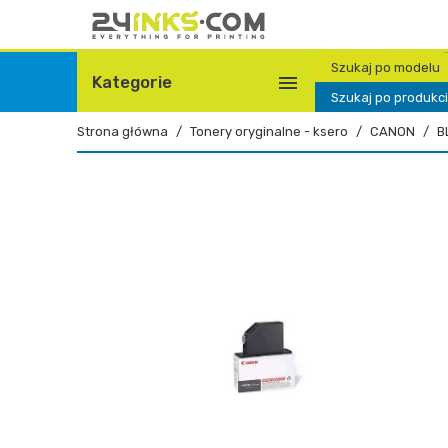
Szukaj po modelu

Kategorie
Szukaj po produkc
Strona główna
Tonery oryginalne - ksero
CANON
B