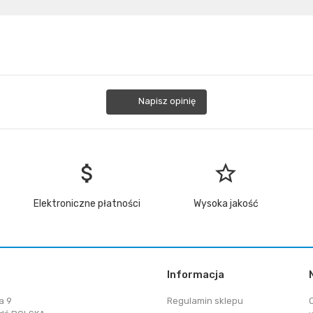
Napisz opinię
attach_money
star_border
Elektroniczne płatności
Wysoka jakość
Informacja
a 9
Regulamin sklepu