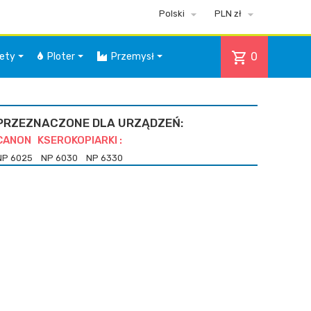


Polski
PLN zł
shopping_cart
0
iety
Ploter
Przemysł
PRZEZNACZONE DLA URZĄDZEŃ:
CANON KSEROKOPIARKI :
NP 6025
NP 6030
NP 6330