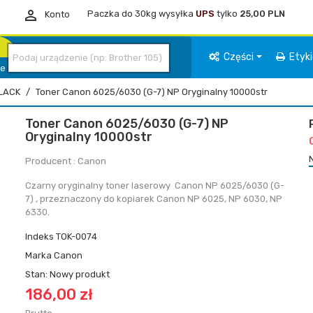

Paczka do 30kg wysyłka
UPS
tylko
25,00 PLN
Konto
Części
Etyk
ie
LACK
Toner Canon 6025/6030 (G-7) NP Oryginalny 10000str
Toner Canon 6025/6030 (G-7) NP
Oryginalny 10000str
Producent : Canon
Czarny oryginalny toner laserowy Canon NP 6025/6030 (G-
7) , przeznaczony do kopiarek Canon NP 6025, NP 6030, NP
6330.
Indeks
TOK-0074
Marka
Canon
Stan:
Nowy produkt
186,00 zł