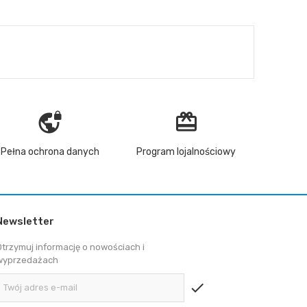
vpn_lock
redeem
Pełna ochrona danych
Program lojalnościowy
Newsletter
Otrzymuj informację o nowościach i
wyprzedażach
check