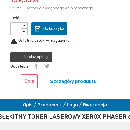
139,00 zł
Brutto
Dostawa następnego dnia roboczego.
Ilość

Do koszyka

Ostatnie sztuki w magazynie
Napisz opinię
Udostępnij
Opis
Szczegóły produktu
Opis / Producent / Logo / Gwarancja
BŁĘKITNY TONER LASEROWY XEROX PHASER 