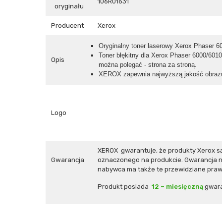
106R01631
oryginału
Producent
Xerox
Oryginalny toner laserowy Xerox Phaser 6
Toner błękitny dla Xerox Phaser 6000/6010
Opis
można polegać - strona za stroną.
XEROX zapewnia najwyższą jakość obrazu,
Logo
XEROX gwarantuje, że produkty Xerox s
Gwarancja
oznaczonego na produkcie. Gwarancja ni
nabywca ma także te przewidziane prawe
Produkt posiada
12 – miesięczną
gwara