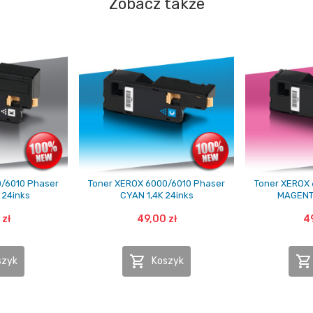
Zobacz także
/6010 Phaser
Toner XEROX 6000/6010 Phaser
Toner XEROX 
 24inks
CYAN 1,4K 24inks
MAGENTA
 zł
49,00 zł
49


szyk
Koszyk