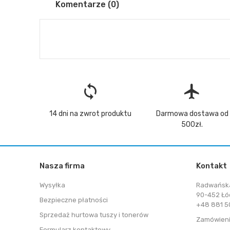
Komentarze (0)
loop
flight
14 dni na zwrot produktu
Darmowa dostawa od
500zł.
Nasza firma
Kontakt
Wysyłka
Radwańsk
90-452 Łó
Bezpieczne płatności
+48 881 50
Sprzedaż hurtowa tuszy i tonerów
Zamówieni
Formularz kontaktowy