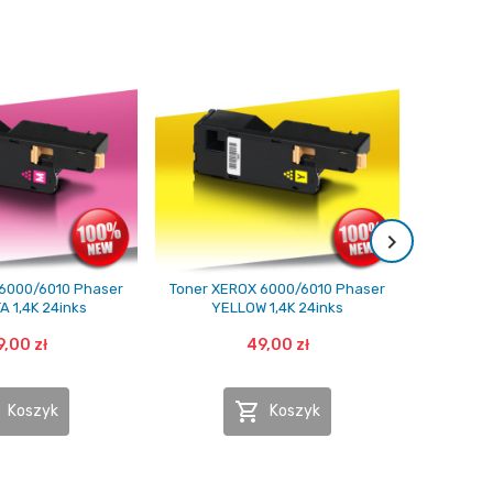
6000/6010 Phaser
Toner XEROX 6000/6010 Phaser
Chip zlic
 1,4K 24inks
YELLOW 1,4K 24inks
P
,00 zł
49,00 zł

Koszyk
Koszyk