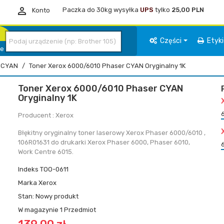

Paczka do 30kg wysyłka
UPS
tylko
25,00 PLN
Konto
Części
Etyk
ie
CYAN
Toner Xerox 6000/6010 Phaser CYAN Oryginalny 1K
Toner Xerox 6000/6010 Phaser CYAN
Oryginalny 1K
Producent : Xerox
Błękitny oryginalny toner laserowy Xerox Phaser 6000/6010 ,
106R01631 do drukarki Xerox Phaser 6000, Phaser 6010,
Work Centre 6015.
Indeks
TOO-0611
Marka
Xerox
Stan:
Nowy produkt
W magazynie
1 Przedmiot