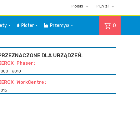


Polski
PLN zł
shopping_cart
0
iety
Ploter
Przemysł
PRZEZNACZONE DLA URZĄDZEŃ:
XEROX Phaser :
6000
6010
XEROX WorkCentre :
6015