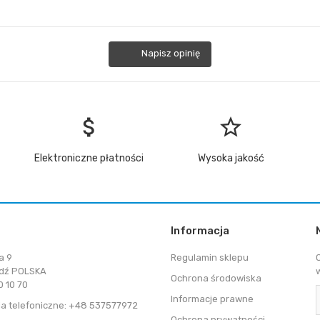
Napisz opinię
attach_money
star_border
Elektroniczne płatności
Wysoka jakość
Informacja
a 9
Regulamin sklepu
dź POLSKA
Ochrona środowiska
 10 70
Informacje prawne
a telefoniczne: +48 537577972
Ochrona prywatności