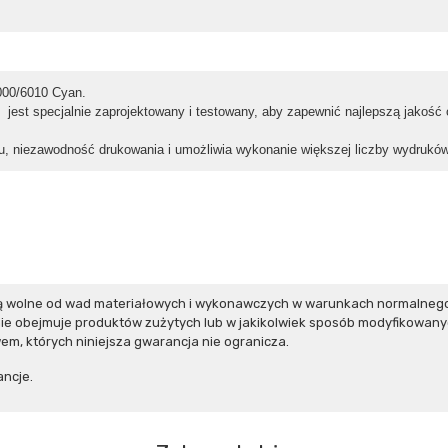
000/6010 Cyan.
 jest specjalnie zaprojektowany i testowany, aby zapewnić najlepszą jakość
 niezawodność drukowania i umożliwia wykonanie większej liczby wydruków
ą wolne od wad materiałowych i wykonawczych w warunkach normalnego 
e obejmuje produktów zużytych lub w jakikolwiek sposób modyfikowanyc
m, których niniejsza gwarancja nie ogranicza.
ncje.