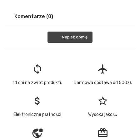
Komentarze (0)
Napisz opinię
loop
flight
14 dni na zwrot produktu
Darmowa dostawa od 500zł.
attach_money
star_border
Elektroniczne płatności
Wysoka jakość
vpn_lock
redeem