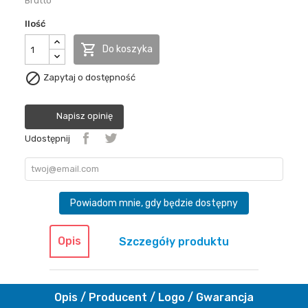
Brutto
Ilość

Do koszyka

Zapytaj o dostępność
Napisz opinię
Udostępnij
Powiadom mnie, gdy będzie dostępny
Opis
Szczegóły produktu
Opis / Producent / Logo / Gwarancja