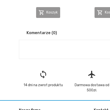


Koszyk
Ko
Komentarze (0)
loop
flight
14 dni na zwrot produktu
Darmowa dostawa od
500zł.
Nasza firma
Kontakt