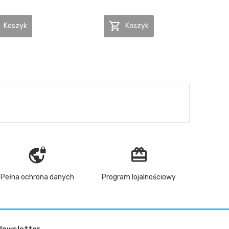

Koszyk
Koszyk
vpn_lock
redeem
Pełna ochrona danych
Program lojalnościowy
Newsletter