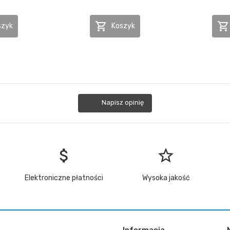


szyk
Koszyk
Napisz opinię
attach_money
star_border
Elektroniczne płatności
Wysoka jakość
Informacja