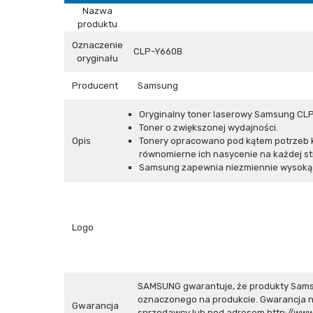
Nazwa
produktu
Oznaczenie
CLP-Y660B
oryginału
Producent
Samsung
Oryginalny toner laserowy Samsung CLP
Toner o zwiększonej wydajności.
Opis
Tonery opracowano pod kątem potrzeb ko
równomierne ich nasycenie na każdej st
Samsung zapewnia niezmiennie wysoką j
Logo
SAMSUNG gwarantuje, że produkty Sams
oznaczonego na produkcie. Gwarancja n
Gwarancja
sprzedawcy lub pod adresem
http://ww