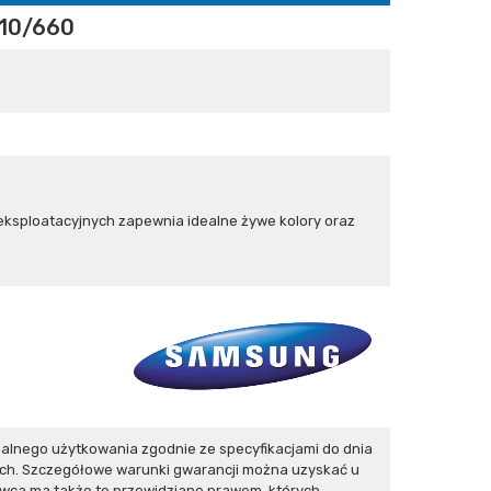
10/660
eksploatacyjnych zapewnia idealne żywe kolory oraz
lnego użytkowania zgodnie ze specyfikacjami do dnia
ych. Szczegółowe warunki gwarancji można uzyskać u
ywca ma także te przewidziane prawem, których