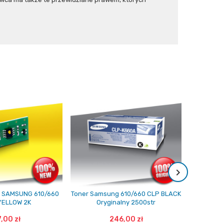
cy SAMSUNG 610/660
Toner Samsung 610/660 CLP BLACK
Toner Sam
YELLOW 2K
Oryginalny 2500str
Or
7,00 zł
246,00 zł