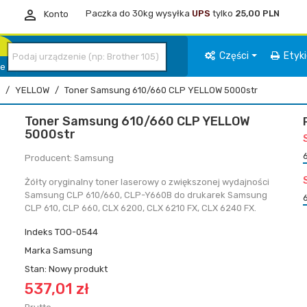

Paczka do 30kg wysyłka
UPS
tylko
25,00 PLN
Konto
Części
Etyk
ie
YELLOW
Toner Samsung 610/660 CLP YELLOW 5000str
Toner Samsung 610/660 CLP YELLOW
5000str
Producent: Samsung
Żółty oryginalny toner laserowy o zwiększonej wydajności
Samsung CLP 610/660, CLP-Y660B do drukarek Samsung
CLP 610, CLP 660, CLX 6200, CLX 6210 FX, CLX 6240 FX.
Indeks
TOO-0544
Marka
Samsung
Stan:
Nowy produkt
537,01 zł