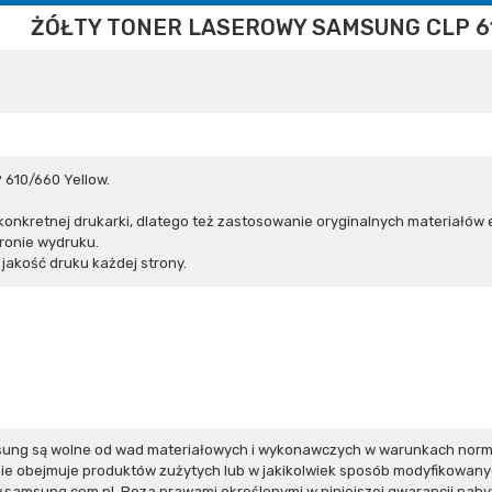
ŻÓŁTY TONER LASEROWY SAMSUNG CLP 6
 610/660 Yellow.
nkretnej drukarki, dlatego też zastosowanie oryginalnych materiałów 
ronie wydruku.
akość druku każdej strony.
ung są wolne od wad materiałowych i wykonawczych w warunkach norma
ie obejmuje produktów zużytych lub w jakikolwiek sposób modyfikowan
w.samsung.com.pl
. Poza prawami określonymi w niniejszej gwarancji nab