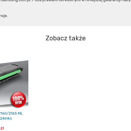
cje.
Zobacz także
2160/2165 ML
 24inks
zł