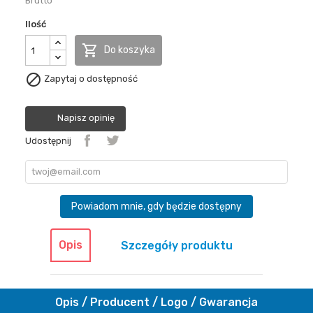
Brutto
Ilość

Do koszyka

Zapytaj o dostępność
Napisz opinię
Udostępnij
Powiadom mnie, gdy będzie dostępny
Opis
Szczegóły produktu
Opis / Producent / Logo / Gwarancja