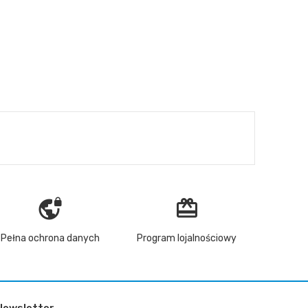
vpn_lock
redeem
Pełna ochrona danych
Program lojalnościowy
Newsletter