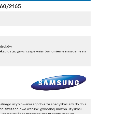
60/2165
ydruków.
w eksploatacyjnych zapewnia równomierne nasycenie na
lnego użytkowania zgodnie ze specyfikacjami do dnia
ych. Szczegółowe warunki gwarancji można uzyskać u
ywca ma także te przewidziane prawem, których