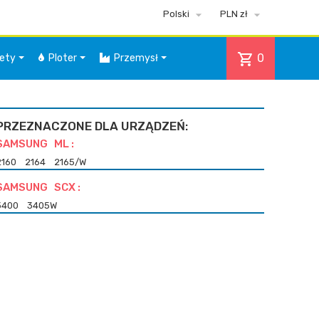


Polski
PLN zł
shopping_cart
0
iety
Ploter
Przemysł
PRZEZNACZONE DLA URZĄDZEŃ:
SAMSUNG ML :
2160
2164
2165/W
SAMSUNG SCX :
3400
3405W