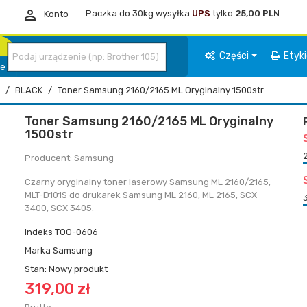

Paczka do 30kg wysyłka
UPS
tylko
25,00 PLN
Konto
Części
Etyk
ie
BLACK
Toner Samsung 2160/2165 ML Oryginalny 1500str
Toner Samsung 2160/2165 ML Oryginalny
1500str
Producent: Samsung
Czarny oryginalny toner laserowy Samsung ML 2160/2165,
MLT-D101S do drukarek Samsung ML 2160, ML 2165, SCX
3400, SCX 3405.
Indeks
TOO-0606
Marka
Samsung
Stan:
Nowy produkt
319,00 zł