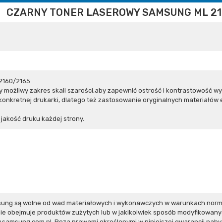
CZARNY TONER LASEROWY SAMSUNG ML 21
2160/2165.
 możliwy zakres skali szarości,aby zapewnić ostrość i kontrastowość w
onkretnej drukarki, dlatego też zastosowanie oryginalnych materiałó
akość druku każdej strony.
ung są wolne od wad materiałowych i wykonawczych w warunkach norma
ie obejmuje produktów zużytych lub w jakikolwiek sposób modyfikowan
w.samsung.com.pl
. Poza prawami określonymi w niniejszej gwarancji nab