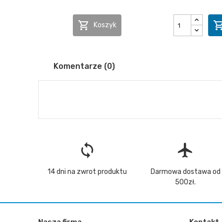

Koszyk
Komentarze (0)
loop
flight
14 dni na zwrot produktu
Darmowa dostawa od
500zł.
Nasza firma
Kontakt