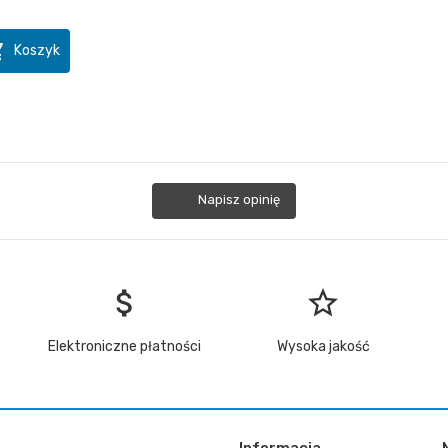

Koszyk
Napisz opinię
attach_money
star_border
Elektroniczne płatności
Wysoka jakość
Informacja