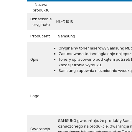
Nazwa
produktu
Oznaczenie
ML-D101S
oryginału
Producent
Samsung
Oryginalny toner laserowy Samsung ML 
Zastosowana technologia daje najlepszy
Opis
Tonery opracowano pod kątem potrzeb k
każdej stronie wydruku.
Samsung zapewnia niezmiennie wysoką j
Logo
SAMSUNG gwarantuje, że produkty Sams
oznaczonego na produkcie. Gwarancja n
Gwarancja
sprzedawcy lub pod adresem
http://ww