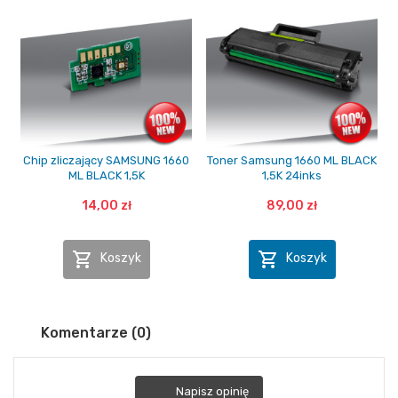
Chip zliczający SAMSUNG 1660
Toner Samsung 1660 ML BLACK
ML BLACK 1,5K
1,5K 24inks
14,00 zł
89,00 zł


Koszyk
Koszyk
Komentarze (0)
Napisz opinię