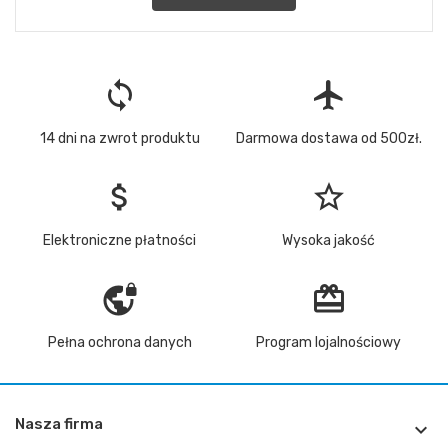
loop
flight
14 dni na zwrot produktu
Darmowa dostawa od 500zł.
attach_money
star_border
Elektroniczne płatności
Wysoka jakość
vpn_lock
redeem
Pełna ochrona danych
Program lojalnościowy
Nasza firma
