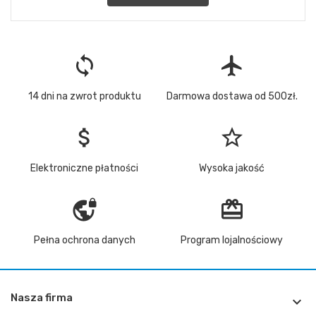
loop
flight
14 dni na zwrot produktu
Darmowa dostawa od 500zł.
attach_money
star_border
Elektroniczne płatności
Wysoka jakość
vpn_lock
redeem
Pełna ochrona danych
Program lojalnościowy
Nasza firma
