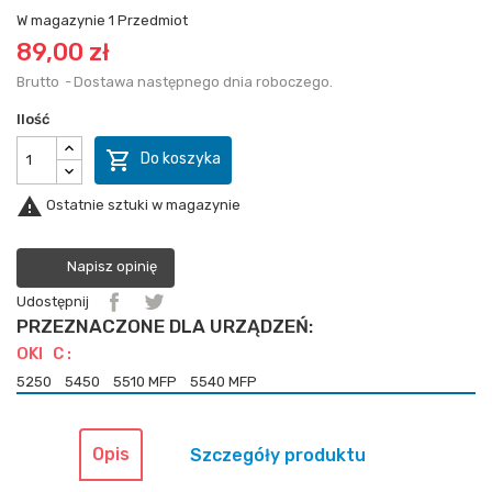
W magazynie
1 Przedmiot
89,00 zł
Brutto
Dostawa następnego dnia roboczego.
Ilość

Do koszyka

Ostatnie sztuki w magazynie
Napisz opinię
Udostępnij
PRZEZNACZONE DLA URZĄDZEŃ:
OKI C :
5250
5450
5510 MFP
5540 MFP
Opis
Szczegóły produktu