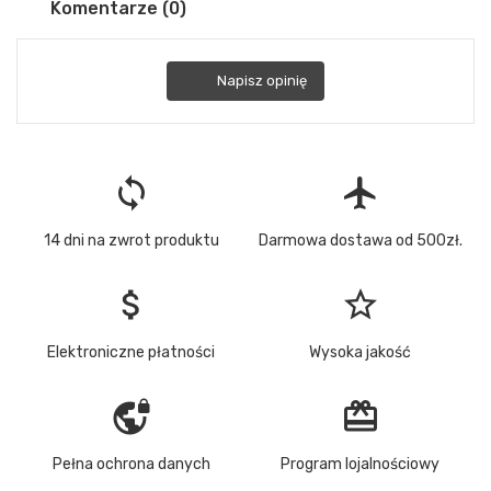
Komentarze (0)
Napisz opinię
loop
flight
14 dni na zwrot produktu
Darmowa dostawa od 500zł.
attach_money
star_border
Elektroniczne płatności
Wysoka jakość
vpn_lock
redeem
Pełna ochrona danych
Program lojalnościowy