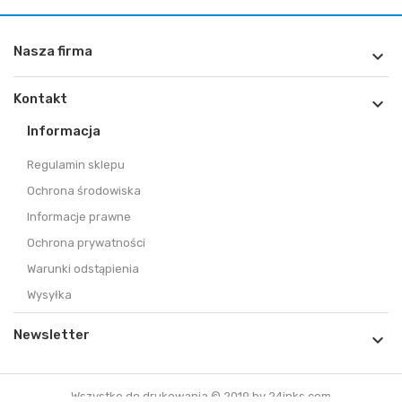
Nasza firma

Kontakt

Informacja
Regulamin sklepu
Ochrona środowiska
Informacje prawne
Ochrona prywatności
Warunki odstąpienia
Wysyłka
Newsletter

Wszystko do drukowania © 2019 by 24inks.com