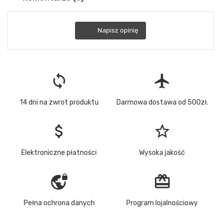
Napisz opinię
loop
flight
14 dni na zwrot produktu
Darmowa dostawa od 500zł.
attach_money
star_border
Elektroniczne płatności
Wysoka jakość
vpn_lock
redeem
Pełna ochrona danych
Program lojalnościowy