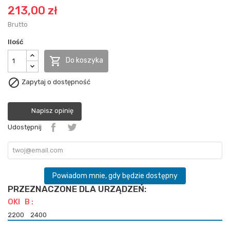
213,00 zł
Brutto
Ilość

Do koszyka

Zapytaj o dostępność
Napisz opinię
Udostępnij
Powiadom mnie, gdy będzie dostępny
PRZEZNACZONE DLA URZĄDZEŃ:
OKI B :
2200
2400