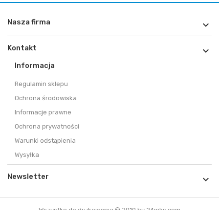
Nasza firma

Kontakt

Informacja
Regulamin sklepu
Ochrona środowiska
Informacje prawne
Ochrona prywatności
Warunki odstąpienia
Wysyłka
Newsletter

Wszystko do drukowania © 2019 by 24inks.com