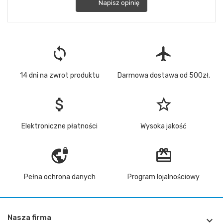
Napisz opinię
loop
flight
14 dni na zwrot produktu
Darmowa dostawa od 500zł.
attach_money
star_border
Elektroniczne płatności
Wysoka jakość
vpn_lock
redeem
Pełna ochrona danych
Program lojalnościowy
Nasza firma
