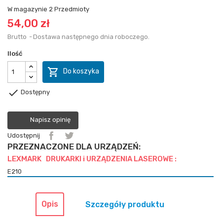
W magazynie
2 Przedmioty
54,00 zł
Brutto
Dostawa następnego dnia roboczego.
Ilość

Do koszyka

Dostępny
Napisz opinię
Udostępnij
PRZEZNACZONE DLA URZĄDZEŃ:
LEXMARK DRUKARKI i URZĄDZENIA LASEROWE :
E210
Opis
Szczegóły produktu