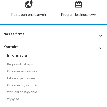
vpn_lock
redeem
Pełna ochrona danych
Program lojalnościowy
Nasza firma

Kontakt

Informacja
Regulamin sklepu
Ochrona środowiska
Informacje prawne
Ochrona prywatności
Warunki odstąpienia
Wysyłka