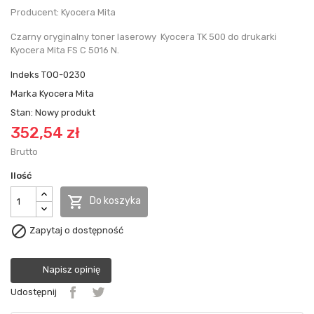
Producent: Kyocera Mita
Czarny oryginalny toner laserowy Kyocera TK 500 do drukarki
Kyocera Mita FS C 5016 N.
Indeks
TOO-0230
Marka
Kyocera Mita
Stan:
Nowy produkt
352,54 zł
Brutto
Ilość

Do koszyka

Zapytaj o dostępność
Napisz opinię
Udostępnij