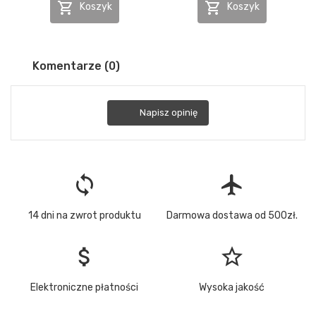


Koszyk
Koszyk
Komentarze (0)
Napisz opinię
loop
flight
14 dni na zwrot produktu
Darmowa dostawa od 500zł.
attach_money
star_border
Elektroniczne płatności
Wysoka jakość