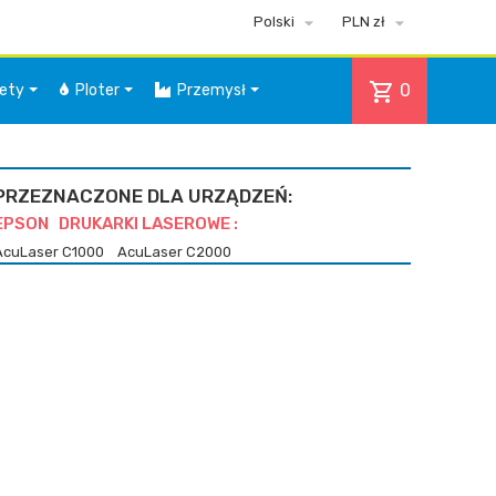


Polski
PLN zł
shopping_cart
0
iety
Ploter
Przemysł
PRZEZNACZONE DLA URZĄDZEŃ:
EPSON DRUKARKI LASEROWE :
AcuLaser C1000
AcuLaser C2000