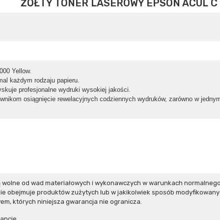
ŻÓŁTY TONER LASEROWY EPSON ACUL C 
000 Yellow.
mal każdym rodzaju papieru.
kuje profesjonalne wydruki wysokiej jakości.
wnikom osiągnięcie rewelacyjnych codziennych wydruków, zarówno w jednym,
ą wolne od wad materiałowych i wykonawczych w warunkach normalnego 
e obejmuje produktów zużytych lub w jakikolwiek sposób modyfikowanyc
m, których niniejsza gwarancja nie ogranicza.
ancje.