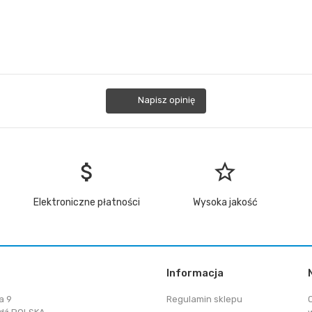
Napisz opinię
attach_money
star_border
Elektroniczne płatności
Wysoka jakość
Informacja
a 9
Regulamin sklepu