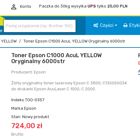

Paczka do 30kg wysyłka
UPS
tylko
25,00 PLN
Konto
Części
Etyk
ie
YELLOW
Toner Epson C1000 AcuL YELLOW Oryginalny 6000str
Toner Epson C1000 AcuL YELLOW
Oryginalny 6000str
Producent: Epson
Żółty oryginalny toner laserowy Epson C 3800, C13S050034
do drukarki Epson AcuLaser C 1000, C 2000.
Indeks
TOO-0357
Marka
Epson
Stan:
Nowy produkt
724,00 zł
Brutto