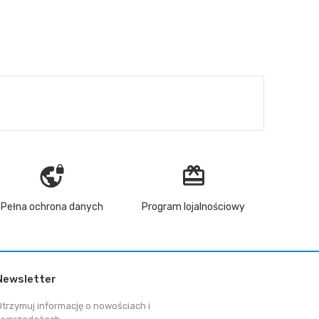
vpn_lock
redeem
Pełna ochrona danych
Program lojalnościowy
Newsletter
Otrzymuj informację o nowościach i