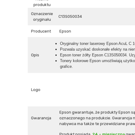
produktu
Oznaczenie
C13S050034
oryginału
Producent
Epson
Oryginalny toner laserowy Epson AcuL C 1
Pozwala uzyskać doskonałe efekty na nie
Opis
Epson toner żółty Epson C13S050034. Uzys
Tonery kolorowe Epson umożliwiają użytko
grafice.
Logo
Epson gwarantuje, że produkty Epson s
Gwarancja
oznaczonego na produkcie. Gwarancja ni
nabywca ma także te przewidziane prawe
Produkt posiada
24 – miesięczną
gwar